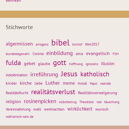
Behnken
Stichworte
bibel
algermissen
btw2017
arroganz
bischof
einbildung
evangelisch
Corona
ethik
bundestagswahl
FSM
gott
fulda
gebet
glaube
illusion
hoffnung
ignoranz
Jesus
katholisch
irreführung
indoktrination
Luther
kirche
meme
kinder
liebe
moral
realität
Papst
realitätsverlust
Realitätsflucht
Realitätsverweigerung
rosinenpicken
religion
tod
täuschung
selbstbetrug
Theodizee
wirklichkeit
wunsch
weihnachten
Vereinnahmung
wahl
wählerisch-sein.de