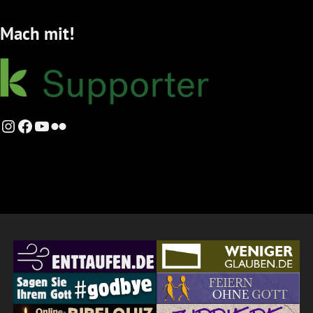
Mach mit!
Instagram
Facebook
YouTube
Flickr