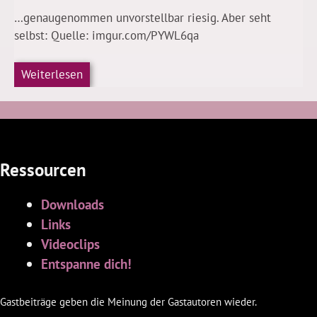
…genaugenommen unvorstellbar riesig. Aber seht
selbst: Quelle: imgur.com/PYWL6qa
Weiterlesen
Ressourcen
Downloads
Links
Videoclips
Entspanne dich!
Gastbeiträge geben die Meinung der Gastautoren wieder.