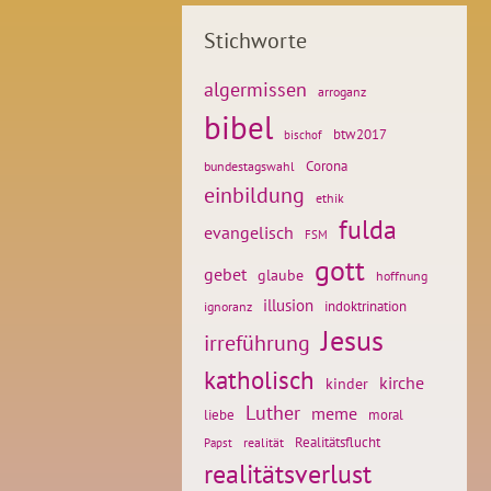
Stichworte
algermissen
arroganz
bibel
btw2017
bischof
Corona
bundestagswahl
einbildung
ethik
fulda
evangelisch
FSM
gott
gebet
glaube
hoffnung
illusion
ignoranz
indoktrination
Jesus
irreführung
katholisch
kirche
kinder
Luther
meme
liebe
moral
Realitätsflucht
realität
Papst
realitätsverlust