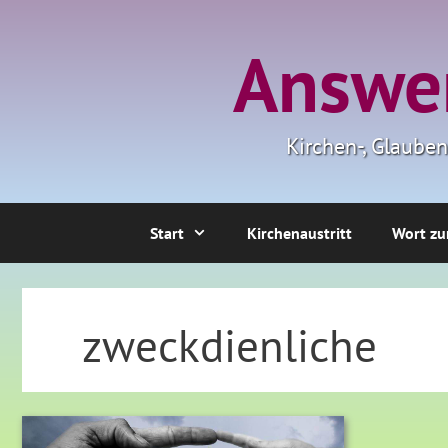
Zum
Inhalt
Answer
springen
Kirchen-, Glaube
Start
Kirchenaustritt
Wort zu
zweckdienliche