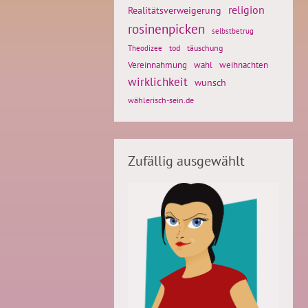
religion
Realitätsverweigerung
rosinenpicken
selbstbetrug
tod
täuschung
Theodizee
weihnachten
Vereinnahmung
wahl
wirklichkeit
wunsch
wählerisch-sein.de
Zufällig ausgewählt