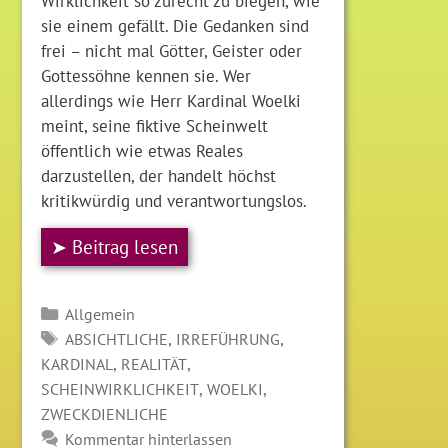
Wirklichkeit so zurecht zu biegen, wie
sie einem gefällt. Die Gedanken sind
frei – nicht mal Götter, Geister oder
Gottessöhne kennen sie. Wer
allerdings wie Herr Kardinal Woelki
meint, seine fiktive Scheinwelt
öffentlich wie etwas Reales
darzustellen, der handelt höchst
kritikwürdig und verantwortungslos.
➤ Beitrag lesen
Kategorien
Allgemein
SCHLAGWÖRTER
,
,
ABSICHTLICHE
IRREFÜHRUNG
,
,
KARDINAL
REALITÄT
,
,
SCHEINWIRKLICHKEIT
WOELKI
ZWECKDIENLICHE
Kommentar hinterlassen