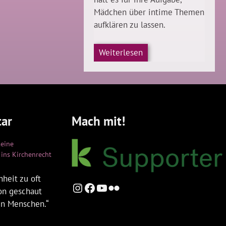
Mädchen über intime Themen
aufklären zu lassen.
Weiterlesen
ar
Mach mit!
keine
ins Kirchenrecht
heit zu oft
Instagram
Facebook
YouTube
Flickr
ion geschaut
en Menschen.“