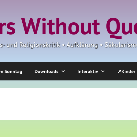
s Without Qu
ns- und Religionskritik • Aufklärung • Säkulari
m Sonntag
Downloads
Interaktiv
↗Kinder