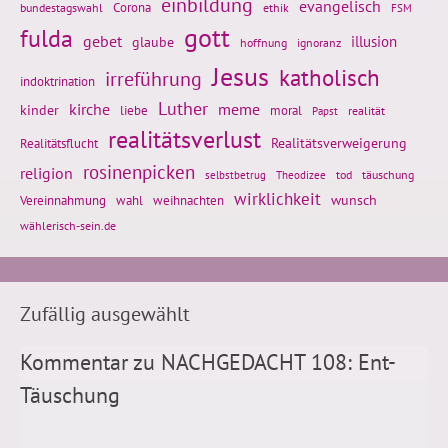
einbildung
evangelisch
Corona
ethik
bundestagswahl
FSM
gott
fulda
gebet
glaube
illusion
hoffnung
ignoranz
Jesus
katholisch
irreführung
indoktrination
Luther
kirche
meme
kinder
liebe
moral
realität
Papst
realitätsverlust
Realitätsflucht
Realitätsverweigerung
rosinenpicken
religion
tod
täuschung
selbstbetrug
Theodizee
wirklichkeit
wunsch
weihnachten
Vereinnahmung
wahl
wählerisch-sein.de
Zufällig ausgewählt
Kommentar zu NACHGEDACHT 108: Ent-
Täuschung