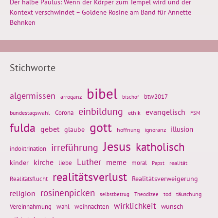
Der halbe Paulus: Wenn der Körper zum Tempel wird und der
Kontext verschwindet – Goldene Rosine am Band für Annette
Behnken
Stichworte
bibel
algermissen
btw2017
arroganz
bischof
einbildung
evangelisch
Corona
ethik
bundestagswahl
FSM
gott
fulda
gebet
glaube
illusion
hoffnung
ignoranz
Jesus
katholisch
irreführung
indoktrination
Luther
kirche
meme
kinder
liebe
moral
realität
Papst
realitätsverlust
Realitätsflucht
Realitätsverweigerung
rosinenpicken
religion
tod
täuschung
selbstbetrug
Theodizee
wirklichkeit
wunsch
weihnachten
Vereinnahmung
wahl