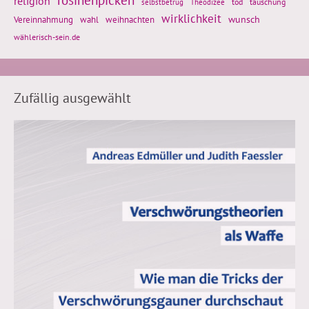
religion
tod
täuschung
selbstbetrug
Theodizee
wirklichkeit
wunsch
Vereinnahmung
weihnachten
wahl
wählerisch-sein.de
Zufällig ausgewählt