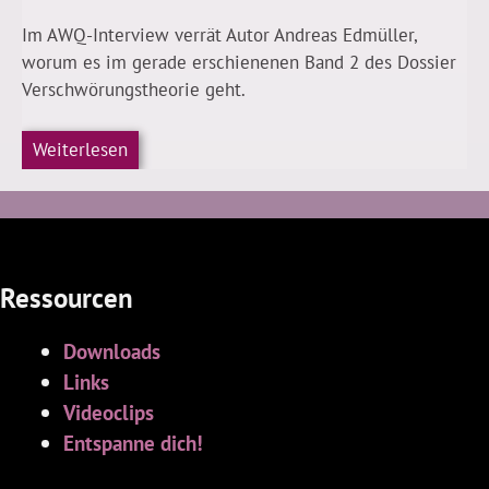
Im AWQ-Interview verrät Autor Andreas Edmüller,
worum es im gerade erschienenen Band 2 des Dossier
Verschwörungstheorie geht.
Weiterlesen
Ressourcen
Downloads
Links
Videoclips
Entspanne dich!