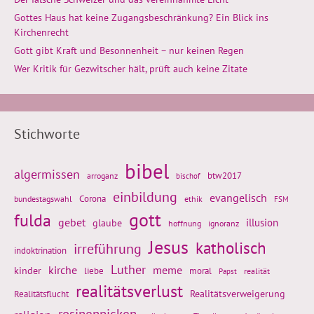
Gottes Haus hat keine Zugangsbeschränkung? Ein Blick ins
Kirchenrecht
Gott gibt Kraft und Besonnenheit – nur keinen Regen
Wer Kritik für Gezwitscher hält, prüft auch keine Zitate
Stichworte
bibel
algermissen
btw2017
arroganz
bischof
einbildung
evangelisch
Corona
ethik
bundestagswahl
FSM
gott
fulda
gebet
glaube
illusion
hoffnung
ignoranz
Jesus
katholisch
irreführung
indoktrination
Luther
kirche
meme
kinder
liebe
moral
realität
Papst
realitätsverlust
Realitätsflucht
Realitätsverweigerung
rosinenpicken