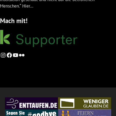
Menschen.“ Hier…
Mach mit!
Instagram
Facebook
YouTube
Flickr