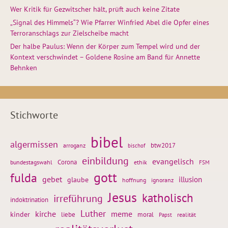
Wer Kritik für Gezwitscher hält, prüft auch keine Zitate
„Signal des Himmels“? Wie Pfarrer Winfried Abel die Opfer eines
Terroranschlags zur Zielscheibe macht
Der halbe Paulus: Wenn der Körper zum Tempel wird und der
Kontext verschwindet – Goldene Rosine am Band für Annette
Behnken
Stichworte
bibel
algermissen
btw2017
arroganz
bischof
einbildung
evangelisch
Corona
ethik
bundestagswahl
FSM
gott
fulda
gebet
glaube
illusion
hoffnung
ignoranz
Jesus
katholisch
irreführung
indoktrination
Luther
kirche
meme
kinder
liebe
moral
realität
Papst