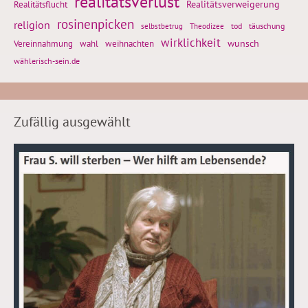
realitätsverlust
Realitätsflucht
Realitätsverweigerung
rosinenpicken
religion
tod
täuschung
selbstbetrug
Theodizee
wirklichkeit
wunsch
weihnachten
Vereinnahmung
wahl
wählerisch-sein.de
Zufällig ausgewählt