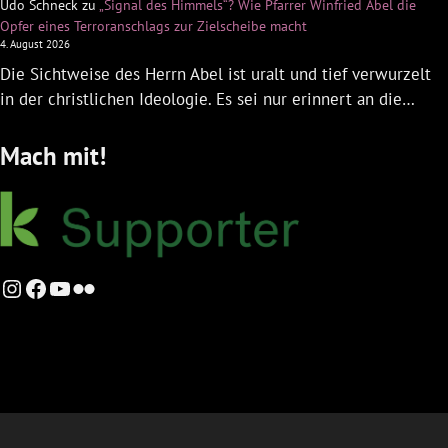
Udo Schneck
zu
„Signal des Himmels“? Wie Pfarrer Winfried Abel die
Opfer eines Terroranschlags zur Zielscheibe macht
4. August 2026
Die Sichtweise des Herrn Abel ist uralt und tief verwurzelt
in der christlichen Ideologie. Es sei nur erinnert an die…
Mach mit!
Instagram
Facebook
YouTube
Flickr