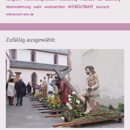
wirklichkeit
wunsch
weihnachten
Vereinnahmung
wahl
wählerisch-sein.de
Zufällig ausgewählt