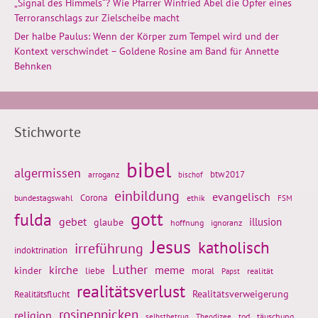
„Signal des Himmels“? Wie Pfarrer Winfried Abel die Opfer eines
Terroranschlags zur Zielscheibe macht
Der halbe Paulus: Wenn der Körper zum Tempel wird und der
Kontext verschwindet – Goldene Rosine am Band für Annette
Behnken
Stichworte
bibel
algermissen
btw2017
arroganz
bischof
einbildung
evangelisch
Corona
ethik
bundestagswahl
FSM
gott
fulda
gebet
glaube
illusion
hoffnung
ignoranz
Jesus
katholisch
irreführung
indoktrination
Luther
kirche
meme
kinder
liebe
moral
realität
Papst
realitätsverlust
Realitätsflucht
Realitätsverweigerung
rosinenpicken
religion
tod
täuschung
selbstbetrug
Theodizee