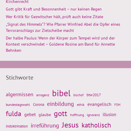
Kirchenrecht
Gott gibt Kraft und Besonnenheit – nur keinen Regen
Wer Kritik für Gezwitscher hält, prüft auch keine Zitate
„Signal des Himmels“? Wie Pfarrer Winfried Abel die Opfer eines
Terroranschlags zur Zielscheibe macht
Der halbe Paulus: Wenn der Körper zum Tempel wird und der
Kontext verschwindet – Goldene Rosine am Band für Annette
Behnken
Stichworte
bibel
algermissen
btw2017
arroganz
bischof
einbildung
evangelisch
Corona
ethik
bundestagswahl
FSM
gott
fulda
gebet
glaube
illusion
hoffnung
ignoranz
Jesus
katholisch
irreführung
indoktrination