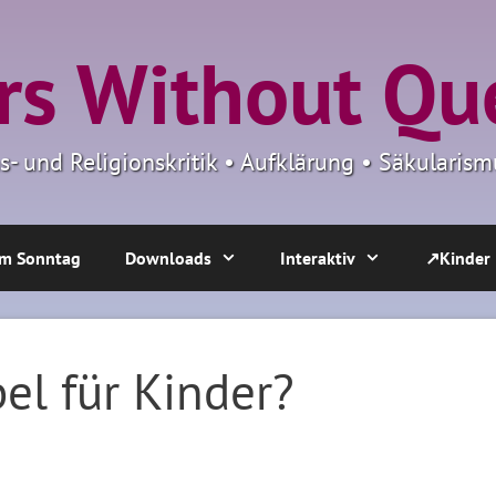
s Without Qu
ns- und Religionskritik • Aufklärung • Säkulari
m Sonntag
Downloads
Interaktiv
↗Kinder
bel für Kinder?