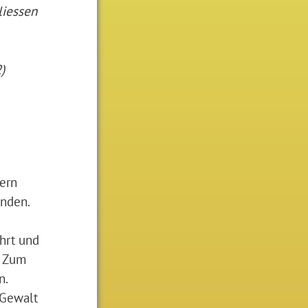
liessen
)
dern
inden.
hrt und
. Zum
n.
 Gewalt