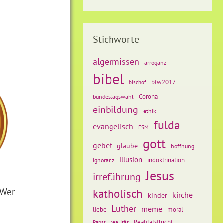
Stichworte
algermissen
arroganz
bibel
btw2017
bischof
Corona
bundestagswahl
einbildung
ethik
fulda
evangelisch
FSM
gott
gebet
glaube
hoffnung
illusion
ignoranz
indoktrination
Jesus
irreführung
 Wer
katholisch
kirche
kinder
Luther
meme
liebe
moral
Realitätsflucht
realität
Papst