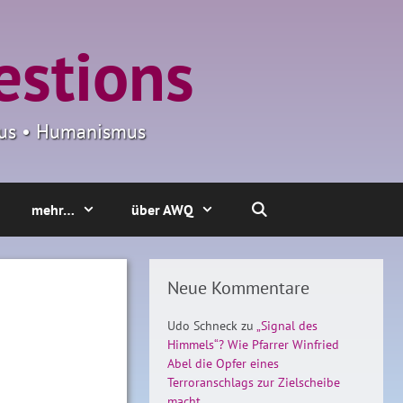
estions
smus • Humanismus
mehr…
über AWQ
Neue Kommentare
Udo Schneck
zu
„Signal des
Himmels“? Wie Pfarrer Winfried
Abel die Opfer eines
Terroranschlags zur Zielscheibe
macht