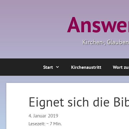
Zum
Inhalt
Answer
springen
Kirchen-, Glaube
Start
Kirchenaustritt
Wort zu
Eignet sich die Bi
4. Januar 2019
Lesezeit: ~
7
Min.