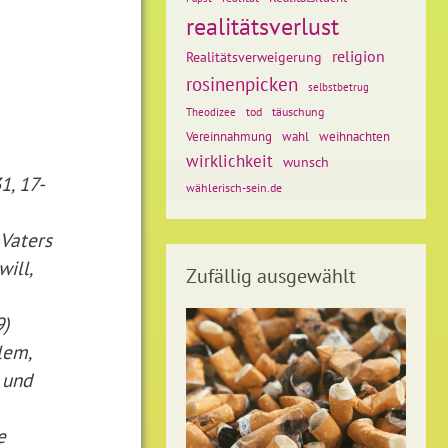
realitätsverlust
religion
Realitätsverweigerung
rosinenpicken
selbstbetrug
tod
täuschung
Theodizee
weihnachten
Vereinnahmung
wahl
wirklichkeit
wunsch
1, 17-
wählerisch-sein.de
Vaters
ill,
Zufällig ausgewählt
9)
lem,
 und
e