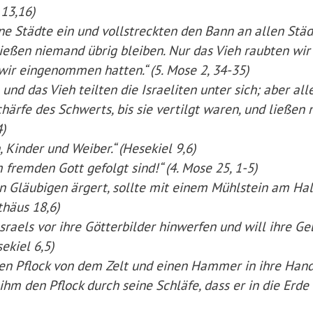
 13,16)
ne Städte ein und vollstreckten den Bann an allen Städ
ießen niemand übrig bleiben. Nur das Vieh raubten wir 
wir eingenommen hatten.“ (5. Mose 2, 34-35)
nd das Vieh teilten die Israeliten unter sich; aber all
ärfe des Schwerts, bis sie vertilgt waren, und ließen 
4)
, Kinder und Weiber.“ (Hesekiel 9,6)
 fremden Gott gefolgt sind!“ (4. Mose 25, 1-5)
en Gläubigen ärgert, sollte mit einem Mühlstein am Ha
thäus 18,6)
 Israels vor ihre Götterbilder hinwerfen und will ihre G
ekiel 6,5)
nen Pflock von dem Zelt und einen Hammer in ihre Han
ihm den Pflock durch seine Schläfe, dass er in die Erde 