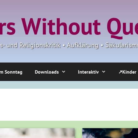
s Without Qu
ns- und Religionskritik • Aufklärung • Säkulari
m Sonntag
Downloads
Interaktiv
↗Kinder