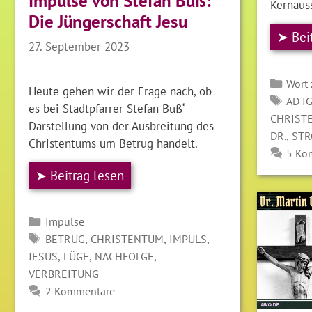
Impulse von Stefan Buß:
Kernauss
Die Jüngerschaft Jesu
➤ Bei
27. September 2023
Kate
Wort
Heute gehen wir der Frage nach, ob
SCH
AD I
es bei Stadtpfarrer Stefan Buß‘
CHRIST
Darstellung von der Ausbreitung des
,
DR.
ST
Christentums um Betrug handelt.
5 Ko
➤ Beitrag lesen
Kategorien
Impulse
SCHLAGWÖRTER
,
,
,
BETRUG
CHRISTENTUM
IMPULS
,
,
,
JESUS
LÜGE
NACHFOLGE
VERBREITUNG
2 Kommentare