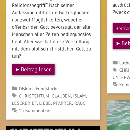
ausdrück
Religionsbegriff.“ Nach seiner
Zweck de
Auffassung gibt es im Gottesglauben
nur zwei Möglichkeiten, wobei er
offenbar den Gott bevorzugt, der alle
Beitra
Menschen aller Zeiten bedingungslos
liebt. Aber was hat diese Vorstellung
➤ Bei
mit dem biblisch-christlichen Gott zu
tun?
Kate
Luthe
➤ Beitrag lesen
SCH
CHR
UNTERW
Komm
Kategorien
,
Diskurs
Fundstücke
SCHLAGWÖRTER
,
,
,
CHRISTENTUM
GLAUBEN
ISLAM
,
,
,
LESERBRIEF
LIEBE
PFARRER
RAUCH
15 Kommentare