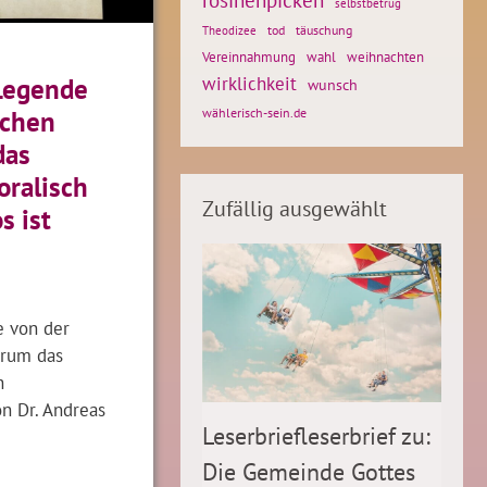
selbstbetrug
tod
täuschung
Theodizee
Vereinnahmung
weihnachten
wahl
wirklichkeit
 Legende
wunsch
ichen
wählerisch-sein.de
das
oralisch
Zufällig ausgewählt
s ist
e von der
arum das
h
on Dr. Andreas
Leserbriefleserbrief zu:
Die Gemeinde Gottes