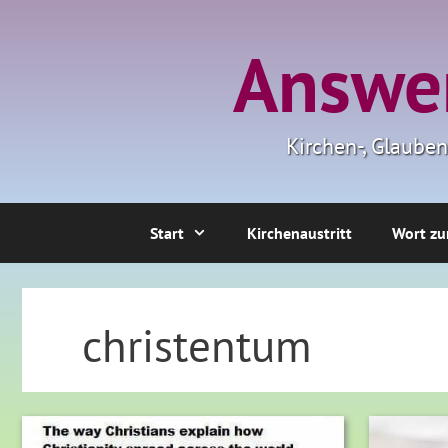
Zum
Inhalt
Answer
springen
Kirchen-, Glaube
Start
Kirchenaustritt
Wort zu
christentum