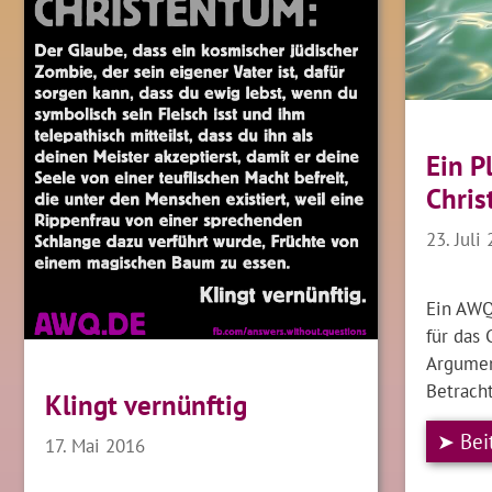
Ein P
Chri
23. Juli
Ein AWQ
für das 
Argumen
Betrach
Klingt vernünftig
➤ Bei
17. Mai 2016