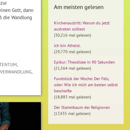
 zur
Am meisten gelesen
einen Gott, dann
uß die Wandlung
Kirchenaustritt: Warum du jetzt
austreten solltest
(30,216 mal gelesen)
Ich bin Atheist.
(29,770 mal gelesen)
Epikur: Theodizee in 90 Sekunden
,
STENTUM
(21,564 mal gelesen)
,
,
VERWANDLUNG
Fundstück der Woche: Der Fels,
oder: Wie ich mich am besten selbst
bescheiße
(18,883 mal gelesen)
Der Stammbaum der Religionen
(17,435 mal gelesen)