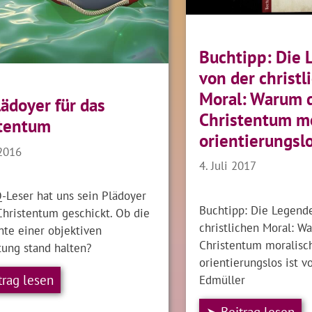
Buchtipp: Die
von der christl
Moral: Warum 
lädoyer für das
Christentum m
stentum
orientierungslo
 2016
4. Juli 2017
-Leser hat uns sein Plädoyer
Buchtipp: Die Legend
Christentum geschickt. Ob die
christlichen Moral: W
te einer objektiven
Christentum moralisc
tung stand halten?
orientierungslos ist v
trag lesen
Edmüller
➤ Beitrag lesen