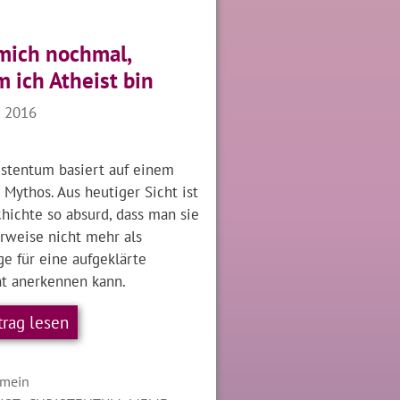
mich nochmal,
 ich Atheist bin
l 2016
istentum basiert auf einem
 Mythos. Aus heutiger Sicht ist
hichte so absurd, dass man sie
erweise nicht mehr als
e für eine aufgeklärte
ht anerkennen kann.
trag lesen
gorien
emein