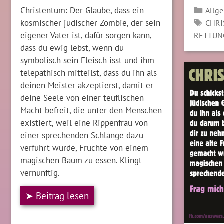
Kate
Christentum: Der Glaube, dass ein
Allg
SCH
kosmischer jüdischer Zombie, der sein
CHR
eigener Vater ist, dafür sorgen kann,
RETTUN
dass du ewig lebst, wenn du
symbolisch sein Fleisch isst und ihm
telepathisch mitteilst, dass du ihn als
deinen Meister akzeptierst, damit er
deine Seele von einer teuflischen
Macht befreit, die unter den Menschen
existiert, weil eine Rippenfrau von
einer sprechenden Schlange dazu
verführt wurde, Früchte von einem
magischen Baum zu essen. Klingt
vernünftig.
➤ Beitrag lesen