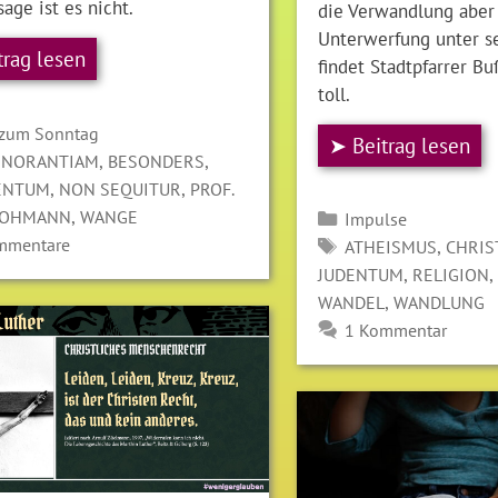
age ist es nicht.
die Verwandlung aber
Unterwerfung unter s
trag lesen
findet Stadtpfarrer B
toll.
gorien
 zum Sonntag
➤ Beitrag lesen
LAGWÖRTER
,
,
GNORANTIAM
BESONDERS
,
,
ENTUM
NON SEQUITUR
PROF.
,
Kategorien
ROHMANN
WANGE
Impulse
SCHLAGWÖRTER
mmentare
,
ATHEISMUS
CHRI
,
JUDENTUM
RELIGION
,
WANDEL
WANDLUNG
1 Kommentar