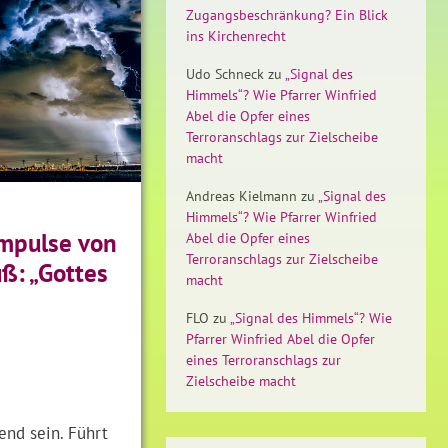
Zugangsbeschränkung? Ein Blick
ins Kirchenrecht
Udo Schneck
zu
„Signal des
Himmels“? Wie Pfarrer Winfried
Abel die Opfer eines
Terroranschlags zur Zielscheibe
macht
Andreas Kielmann
zu
„Signal des
Himmels“? Wie Pfarrer Winfried
Impulse von
Abel die Opfer eines
Terroranschlags zur Zielscheibe
uß: „Gottes
macht
FLO
zu
„Signal des Himmels“? Wie
Pfarrer Winfried Abel die Opfer
eines Terroranschlags zur
Zielscheibe macht
end sein. Führt