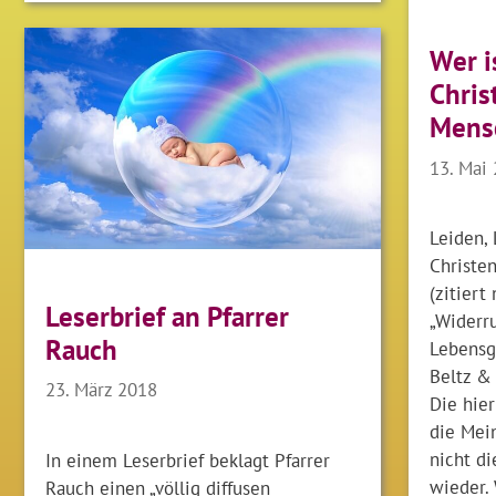
Wer i
Chris
Mens
13. Mai
Leiden, 
Christen
(zitiert
Leserbrief an Pfarrer
„Widerru
Rauch
Lebensg
Beltz &
23. März 2018
Die hier
die Mei
nicht d
In einem Leserbrief beklagt Pfarrer
wieder. 
Rauch einen „völlig diffusen