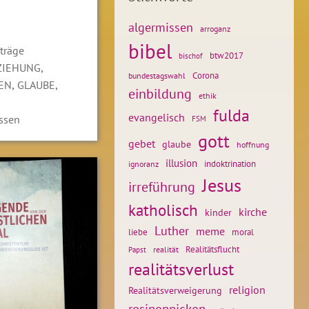
algermissen
arroganz
bibel
träge
btw2017
bischof
,
ZIEHUNG
Corona
bundestagswahl
,
,
EN
GLAUBE
einbildung
ethik
fulda
evangelisch
ssen
FSM
gott
gebet
glaube
hoffnung
illusion
ignoranz
indoktrination
Jesus
irreführung
katholisch
kirche
kinder
Luther
meme
liebe
moral
Realitätsflucht
realität
Papst
realitätsverlust
religion
Realitätsverweigerung
rosinenpicken