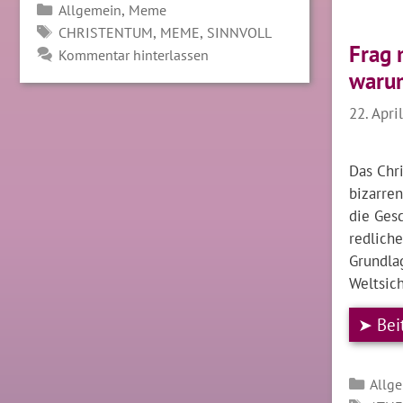
Kategorien
,
Allgemein
Meme
SCHLAGWÖRTER
,
,
CHRISTENTUM
MEME
SINNVOLL
Frag 
Kommentar hinterlassen
warum
22. Apri
Das Chr
bizarren
die Gesc
redlich
Grundlag
Weltsic
➤ Bei
Kate
Allg