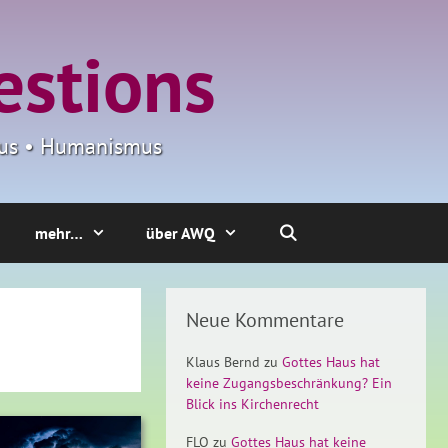
estions
smus • Humanismus
mehr…
über AWQ
Neue Kommentare
Klaus Bernd
zu
Gottes Haus hat
keine Zugangsbeschränkung? Ein
Blick ins Kirchenrecht
FLO
zu
Gottes Haus hat keine