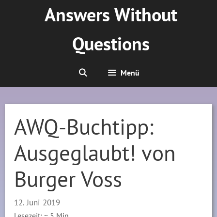
Zum
Answers Without
Inhalt
springen
Questions
Menü
AWQ-Buchtipp:
Ausgeglaubt! von
Burger Voss
12. Juni 2019
Lesezeit: ~
5
Min.