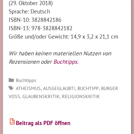
(29. Oktober 2018)
Sprache: Deutsch
ISBN-10: 3828842186
ISBN-13: 978-3828842182
Größe und/oder Gewicht: 14,9 x 3,2 x 21,1 cm
Wir haben keinen materiellen Nutzen von
Rezensionen oder
Buchtipps
.
Kategorien
Buchtipps
SCHLAGWÖRTER
,
,
,
ATHEISMUS
AUSGEGLAUBT!
BUCHTIPP
BURGER
,
,
VOSS
GLAUBENSKRITIK
RELIGIONSKRITIK
Beitrag als PDF öffnen
PDF