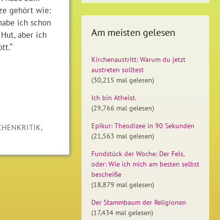
tze gehört wie:
 habe ich schon
Am meisten gelesen
Hut, aber ich
tt.“
Kirchenaustritt: Warum du jetzt
austreten solltest
(30,215 mal gelesen)
Ich bin Atheist.
(29,766 mal gelesen)
,
Epikur: Theodizee in 90 Sekunden
CHENKRITIK
(21,563 mal gelesen)
Fundstück der Woche: Der Fels,
oder: Wie ich mich am besten selbst
bescheiße
(18,879 mal gelesen)
Der Stammbaum der Religionen
(17,434 mal gelesen)