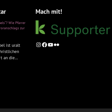
ar
Mach mit!
els“? Wie Pfarrer
rroranschlags zur
Instagram
Facebook
YouTube
Flickr
el ist uralt
hristlichen
rt an die…