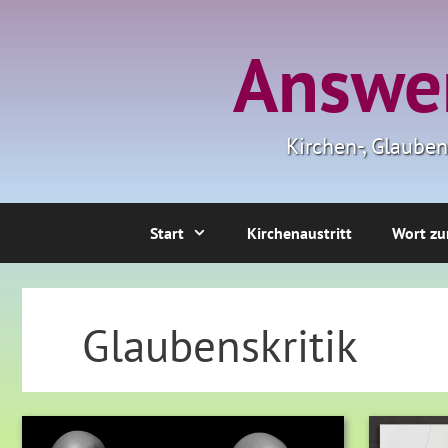
Zum
Inhalt
Answer
springen
Kirchen-, Glaube
Start
Kirchenaustritt
Wort zu
Glaubenskritik