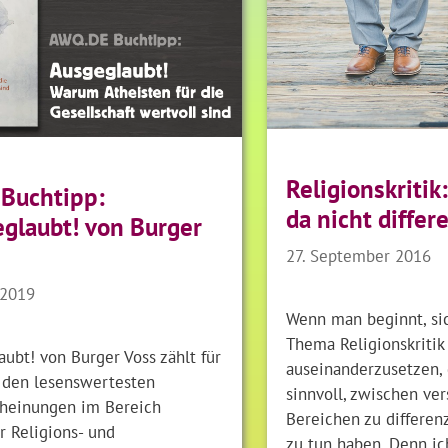
Religionskriti
Buchtipp:
da nicht differ
glaubt! von Burger
27. September 2016
 2019
Wenn man beginnt, si
Thema Religionskritik
ubt! von Burger Voss zählt für
auseinanderzusetzen, 
 den lesenswertesten
sinnvoll, zwischen ve
heinungen im Bereich
Bereichen zu differen
r Religions- und
zu tun haben. Denn i