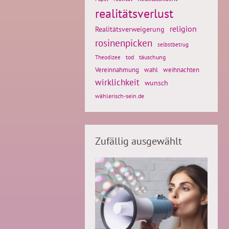
realitätsverlust
religion
Realitätsverweigerung
rosinenpicken
selbstbetrug
tod
täuschung
Theodizee
weihnachten
Vereinnahmung
wahl
wirklichkeit
wunsch
wählerisch-sein.de
Zufällig ausgewählt