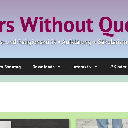
s Without Qu
ns- und Religionskritik • Aufklärung • Säkulari
m Sonntag
Downloads
Interaktiv
↗Kinder