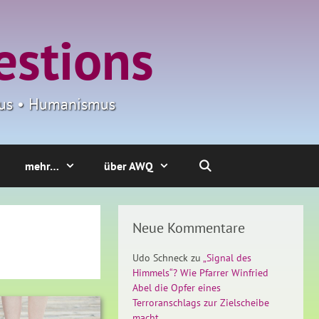
estions
smus • Humanismus
mehr…
über AWQ
Neue Kommentare
Udo Schneck
zu
„Signal des
Himmels“? Wie Pfarrer Winfried
Abel die Opfer eines
Terroranschlags zur Zielscheibe
macht