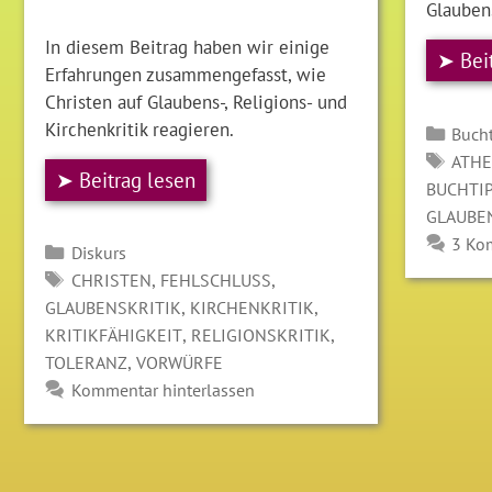
Glaubens
In diesem Beitrag haben wir einige
➤ Bei
Erfahrungen zusammengefasst, wie
Christen auf Glaubens-, Religions- und
Kirchenkritik reagieren.
Kate
Buch
SCH
ATH
➤ Beitrag lesen
BUCHTI
GLAUBE
3 Ko
Kategorien
Diskurs
SCHLAGWÖRTER
,
,
CHRISTEN
FEHLSCHLUSS
,
,
GLAUBENSKRITIK
KIRCHENKRITIK
,
,
KRITIKFÄHIGKEIT
RELIGIONSKRITIK
,
TOLERANZ
VORWÜRFE
Kommentar hinterlassen