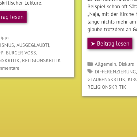
kritischer Lektüre.
Beispiel schon oft Sä
„Naja, mit der Kirche
trag lesen
lange nichts mehr am 
glaube trotzdem an Go
gorien
tipps
➤ Beitrag lesen
LAGWÖRTER
,
,
EISMUS
AUSGEGLAUBT!
,
,
PP
BURGER VOSS
,
NSKRITIK
RELIGIONSKRITIK
Kategorien
,
Allgemein
Diskurs
mmentare
SCHLAGWÖRTER
,
DIFFERENZIERUNG
,
GLAUBENSKRITIK
KIR
RELIGIONSKRITIK