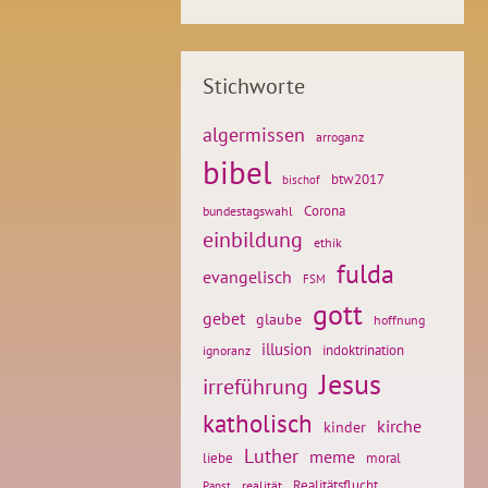
Stichworte
algermissen
arroganz
bibel
btw2017
bischof
Corona
bundestagswahl
einbildung
ethik
fulda
evangelisch
FSM
gott
gebet
glaube
hoffnung
illusion
ignoranz
indoktrination
Jesus
irreführung
katholisch
kirche
kinder
Luther
meme
liebe
moral
Realitätsflucht
realität
Papst