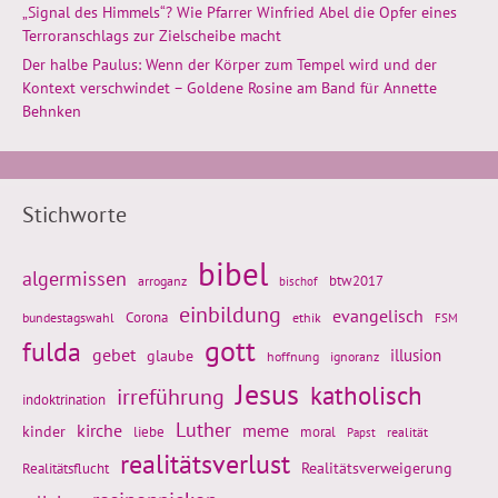
„Signal des Himmels“? Wie Pfarrer Winfried Abel die Opfer eines
Terroranschlags zur Zielscheibe macht
Der halbe Paulus: Wenn der Körper zum Tempel wird und der
Kontext verschwindet – Goldene Rosine am Band für Annette
Behnken
Stichworte
bibel
algermissen
btw2017
arroganz
bischof
einbildung
evangelisch
Corona
ethik
bundestagswahl
FSM
gott
fulda
gebet
glaube
illusion
hoffnung
ignoranz
Jesus
katholisch
irreführung
indoktrination
Luther
kirche
meme
kinder
liebe
moral
realität
Papst
realitätsverlust
Realitätsflucht
Realitätsverweigerung