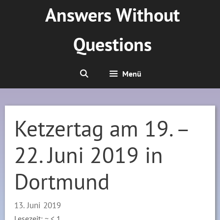
Zum
Answers Without
Inhalt
springen
Questions
Menü
Ketzertag am 19. –
22. Juni 2019 in
Dortmund
13. Juni 2019
Lesezeit: ~
< 1