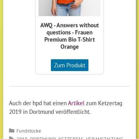
AWQ - Answers without
questions - Frauen
Premium Bio T-Shirt
Orange
Zum Produkt
Auch der hpd hat einen
Artikel
zum Ketzertag
2019 in Dortmund veröffentlicht.
Kategorien
Fundstücke
SCHLAGWÖRTER
,
,
,