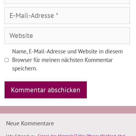
E-
Mail-
Adresse
Website
Name, E-Mail-Adresse und Website in diesem
Browser für meinen nächsten Kommentar
speichern.
Neue Kommentare
Udo Schneck
zu
„Signal des Himmels“? Wie Pfarrer Winfried Abel