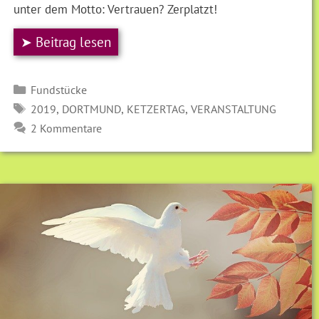
unter dem Motto: Vertrauen? Zerplatzt!
➤ Beitrag lesen
Kategorien
Fundstücke
SCHLAGWÖRTER
,
,
,
2019
DORTMUND
KETZERTAG
VERANSTALTUNG
2 Kommentare