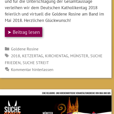
und für die Unterschlagung der Gesamtaussage
verleihen wir dem Deutschen Katholikentag 2018
feierlich und virtuell die Goldene Rosine am Band im
Mai 2018. Herzlichen Glückwunsch!
➤ Beitrag lesen
Kategorien
Goldene Rosine
SCHLAGWÖRTER
,
,
,
,
2018
KETZERTAG
KIRCHENTAG
MÜNSTER
SUCHE
,
FRIEDEN
SUCHE STREIT
Kommentar hinterlassen