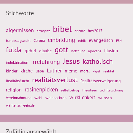
Stichworte
bibel
algermissen
btw2017
arroganz
bischof
einbildung
evangelisch
Corona
ethik
bundestagswahl
FSM
gott
fulda
gebet
glaube
illusion
hoffnung
ignoranz
Jesus
katholisch
irreführung
indoktrination
Luther
kirche
meme
kinder
liebe
moral
realität
Papst
realitätsverlust
Realitätsflucht
Realitätsverweigerung
rosinenpicken
religion
tod
täuschung
selbstbetrug
Theodizee
wirklichkeit
wunsch
weihnachten
Vereinnahmung
wahl
wählerisch-sein.de
Zufällig ausgewählt