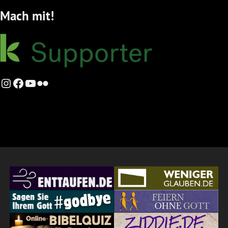
Mach mit!
Instagram
Facebook
YouTube
Flickr