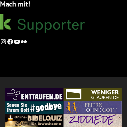
Mach mit!
Instagram
Facebook
YouTube
Flickr