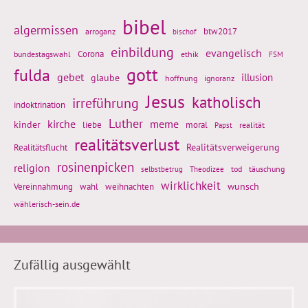
bibel
algermissen
btw2017
arroganz
bischof
einbildung
evangelisch
Corona
ethik
bundestagswahl
FSM
gott
fulda
gebet
glaube
illusion
hoffnung
ignoranz
Jesus
katholisch
irreführung
indoktrination
Luther
kirche
meme
kinder
liebe
moral
realität
Papst
realitätsverlust
Realitätsflucht
Realitätsverweigerung
rosinenpicken
religion
tod
täuschung
selbstbetrug
Theodizee
wirklichkeit
wunsch
Vereinnahmung
weihnachten
wahl
wählerisch-sein.de
Zufällig ausgewählt