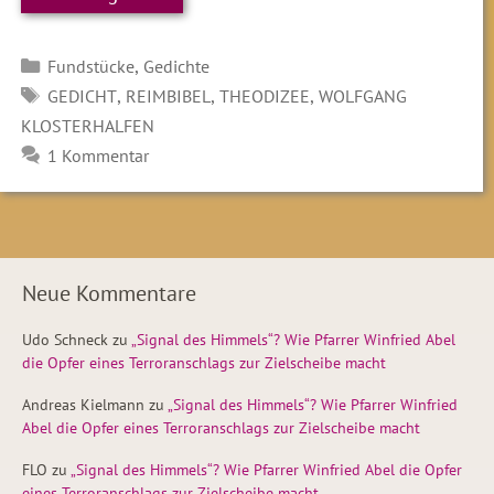
Kategorien
,
Fundstücke
Gedichte
SCHLAGWÖRTER
,
,
,
GEDICHT
REIMBIBEL
THEODIZEE
WOLFGANG
KLOSTERHALFEN
1 Kommentar
Neue Kommentare
Udo Schneck
zu
„Signal des Himmels“? Wie Pfarrer Winfried Abel
die Opfer eines Terroranschlags zur Zielscheibe macht
Andreas Kielmann
zu
„Signal des Himmels“? Wie Pfarrer Winfried
Abel die Opfer eines Terroranschlags zur Zielscheibe macht
FLO
zu
„Signal des Himmels“? Wie Pfarrer Winfried Abel die Opfer
eines Terroranschlags zur Zielscheibe macht