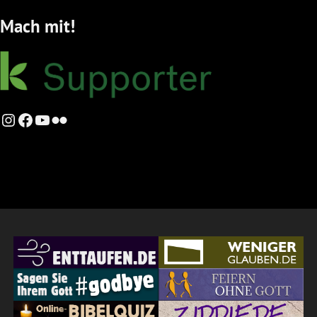
Mach mit!
Instagram
Facebook
YouTube
Flickr