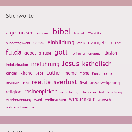
Stichworte
bibel
algermissen
btw2017
arroganz
bischof
einbildung
evangelisch
Corona
ethik
bundestagswahl
FSM
gott
fulda
gebet
glaube
illusion
hoffnung
ignoranz
Jesus
katholisch
irreführung
indoktrination
Luther
kirche
meme
kinder
liebe
moral
realität
Papst
realitätsverlust
Realitätsflucht
Realitätsverweigerung
rosinenpicken
religion
tod
täuschung
selbstbetrug
Theodizee
wirklichkeit
wunsch
weihnachten
Vereinnahmung
wahl
wählerisch-sein.de