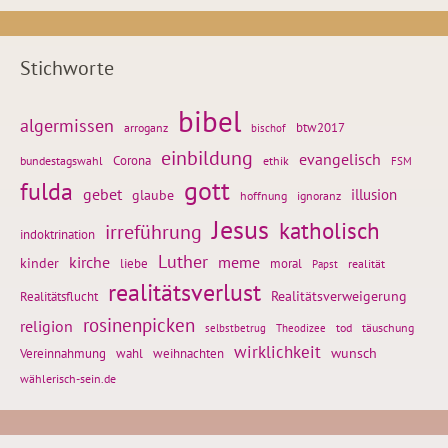
Stichworte
bibel
algermissen
btw2017
arroganz
bischof
einbildung
evangelisch
Corona
ethik
bundestagswahl
FSM
gott
fulda
gebet
glaube
illusion
hoffnung
ignoranz
Jesus
katholisch
irreführung
indoktrination
Luther
kirche
meme
kinder
liebe
moral
realität
Papst
realitätsverlust
Realitätsflucht
Realitätsverweigerung
rosinenpicken
religion
tod
täuschung
selbstbetrug
Theodizee
wirklichkeit
wunsch
weihnachten
Vereinnahmung
wahl
wählerisch-sein.de