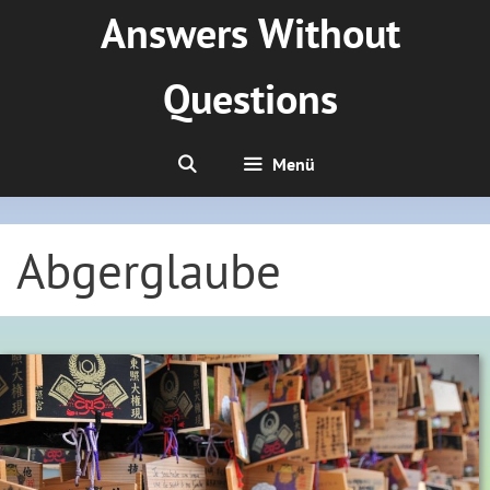
Zum
Answers Without
Inhalt
springen
Questions
Menü
Abgerglaube