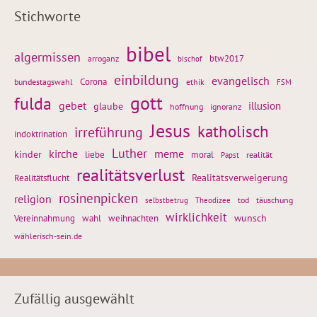
Stichworte
bibel
algermissen
btw2017
arroganz
bischof
einbildung
evangelisch
Corona
ethik
bundestagswahl
FSM
gott
fulda
gebet
glaube
illusion
hoffnung
ignoranz
Jesus
katholisch
irreführung
indoktrination
Luther
kirche
meme
kinder
liebe
moral
realität
Papst
realitätsverlust
Realitätsflucht
Realitätsverweigerung
rosinenpicken
religion
tod
täuschung
selbstbetrug
Theodizee
wirklichkeit
wunsch
Vereinnahmung
weihnachten
wahl
wählerisch-sein.de
Zufällig ausgewählt