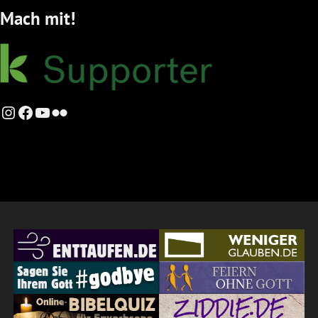
Mach mit!
Instagram
Facebook
YouTube
Flickr