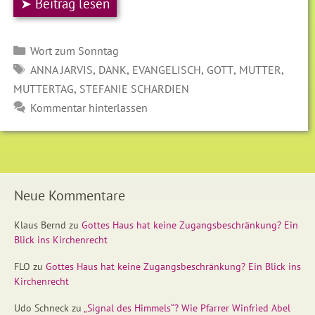
➤ Beitrag lesen
Kategorien
Wort zum Sonntag
SCHLAGWÖRTER
,
,
,
,
,
ANNA JARVIS
DANK
EVANGELISCH
GOTT
MUTTER
,
MUTTERTAG
STEFANIE SCHARDIEN
Kommentar hinterlassen
Neue Kommentare
Klaus Bernd
zu
Gottes Haus hat keine Zugangsbeschränkung? Ein
Blick ins Kirchenrecht
FLO
zu
Gottes Haus hat keine Zugangsbeschränkung? Ein Blick ins
Kirchenrecht
Udo Schneck
zu
„Signal des Himmels“? Wie Pfarrer Winfried Abel