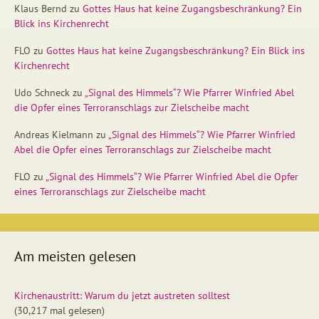
Klaus Bernd
zu
Gottes Haus hat keine Zugangsbeschränkung? Ein
Blick ins Kirchenrecht
FLO
zu
Gottes Haus hat keine Zugangsbeschränkung? Ein Blick ins
Kirchenrecht
Udo Schneck
zu
„Signal des Himmels“? Wie Pfarrer Winfried Abel
die Opfer eines Terroranschlags zur Zielscheibe macht
Andreas Kielmann
zu
„Signal des Himmels“? Wie Pfarrer Winfried
Abel die Opfer eines Terroranschlags zur Zielscheibe macht
FLO
zu
„Signal des Himmels“? Wie Pfarrer Winfried Abel die Opfer
eines Terroranschlags zur Zielscheibe macht
Am meisten gelesen
Kirchenaustritt: Warum du jetzt austreten solltest
(30,217 mal gelesen)