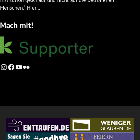
Menschen.“ Hier…
Mach mit!
Instagram
Facebook
YouTube
Flickr