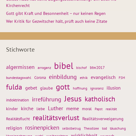
Kirchenrecht
Gott gibt Kraft und Besonnenheit – nur keinen Regen
Wer Kritik für Gezwitscher hält, prüft auch keine Zitate
Stichworte
bibel
algermissen
btw2017
arroganz
bischof
einbildung
evangelisch
Corona
ethik
bundestagswahl
FSM
gott
fulda
gebet
glaube
illusion
hoffnung
ignoranz
Jesus
katholisch
irreführung
indoktrination
Luther
kirche
meme
kinder
liebe
moral
realität
Papst
realitätsverlust
Realitätsflucht
Realitätsverweigerung
rosinenpicken
religion
tod
täuschung
selbstbetrug
Theodizee
wirklichkeit
wunsch
Vereinnahmung
weihnachten