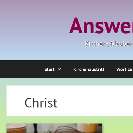
Zum
Inhalt
Answer
springen
Kirchen-, Glaube
Start
Kirchenaustritt
Wort zu
Christ