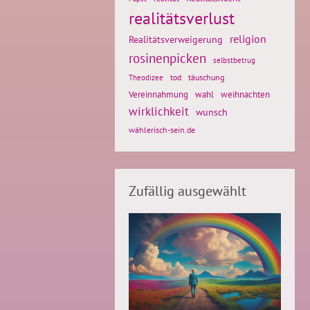
realitätsverlust
religion
Realitätsverweigerung
rosinenpicken
selbstbetrug
tod
täuschung
Theodizee
weihnachten
Vereinnahmung
wahl
wirklichkeit
wunsch
wählerisch-sein.de
Zufällig ausgewählt