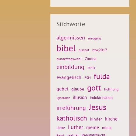
Stichworte
algermissen
arroganz
bibel
btw2017
bischof
Corona
bundestagswahl
einbildung
ethik
fulda
evangelisch
FSM
gott
gebet
glaube
hoffnung
illusion
ignoranz
indoktrination
Jesus
irreführung
katholisch
kirche
kinder
Luther
meme
liebe
moral
Realitätsflucht
realität
Papst