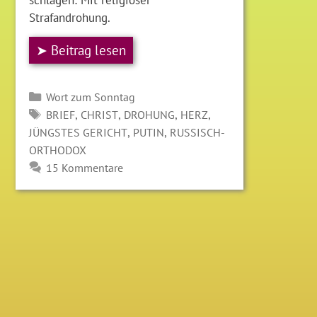
Strafandrohung.
➤ Beitrag lesen
Kategorien
Wort zum Sonntag
SCHLAGWÖRTER
,
,
,
,
BRIEF
CHRIST
DROHUNG
HERZ
,
,
JÜNGSTES GERICHT
PUTIN
RUSSISCH-
ORTHODOX
15 Kommentare