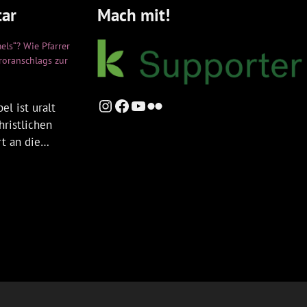
ar
Mach mit!
els“? Wie Pfarrer
rroranschlags zur
Instagram
Facebook
YouTube
Flickr
el ist uralt
hristlichen
rt an die…