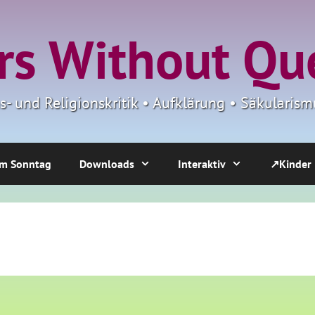
s Without Qu
ns- und Religionskritik • Aufklärung • Säkulari
m Sonntag
Downloads
Interaktiv
↗Kinder