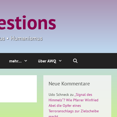
estions
smus • Humanismus
mehr…
über AWQ
Neue Kommentare
Udo Schneck
zu
„Signal des
Himmels“? Wie Pfarrer Winfried
Abel die Opfer eines
Terroranschlags zur Zielscheibe
macht