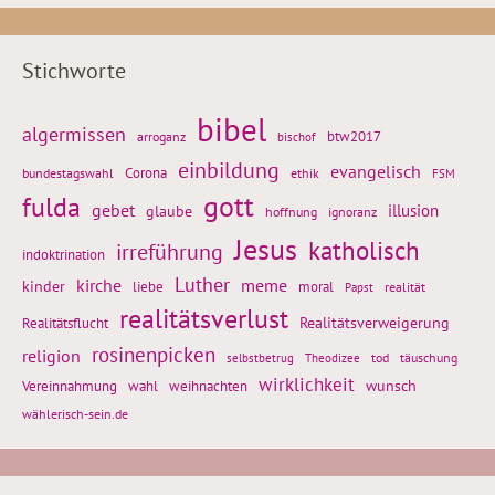
Stichworte
bibel
algermissen
btw2017
arroganz
bischof
einbildung
evangelisch
Corona
ethik
bundestagswahl
FSM
gott
fulda
gebet
glaube
illusion
hoffnung
ignoranz
Jesus
katholisch
irreführung
indoktrination
Luther
kirche
meme
kinder
liebe
moral
realität
Papst
realitätsverlust
Realitätsflucht
Realitätsverweigerung
rosinenpicken
religion
tod
täuschung
selbstbetrug
Theodizee
wirklichkeit
wunsch
weihnachten
Vereinnahmung
wahl
wählerisch-sein.de