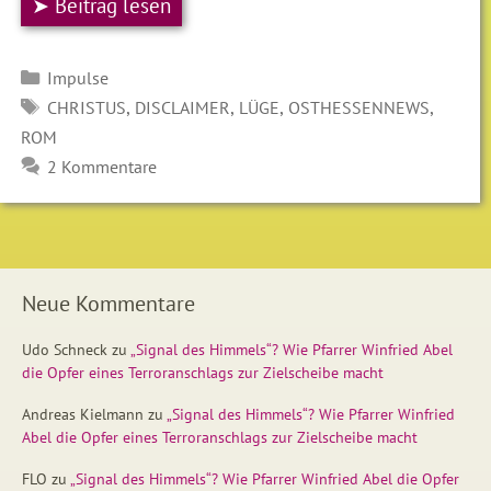
➤ Beitrag lesen
Kategorien
Impulse
SCHLAGWÖRTER
,
,
,
,
CHRISTUS
DISCLAIMER
LÜGE
OSTHESSENNEWS
ROM
2 Kommentare
Neue Kommentare
Udo Schneck
zu
„Signal des Himmels“? Wie Pfarrer Winfried Abel
die Opfer eines Terroranschlags zur Zielscheibe macht
Andreas Kielmann
zu
„Signal des Himmels“? Wie Pfarrer Winfried
Abel die Opfer eines Terroranschlags zur Zielscheibe macht
FLO
zu
„Signal des Himmels“? Wie Pfarrer Winfried Abel die Opfer