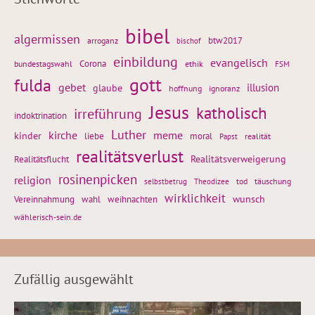
bibel
algermissen
btw2017
arroganz
bischof
einbildung
evangelisch
Corona
ethik
bundestagswahl
FSM
gott
fulda
gebet
glaube
illusion
hoffnung
ignoranz
Jesus
katholisch
irreführung
indoktrination
Luther
kirche
meme
kinder
liebe
moral
realität
Papst
realitätsverlust
Realitätsflucht
Realitätsverweigerung
rosinenpicken
religion
tod
täuschung
selbstbetrug
Theodizee
wirklichkeit
wunsch
weihnachten
Vereinnahmung
wahl
wählerisch-sein.de
Zufällig ausgewählt