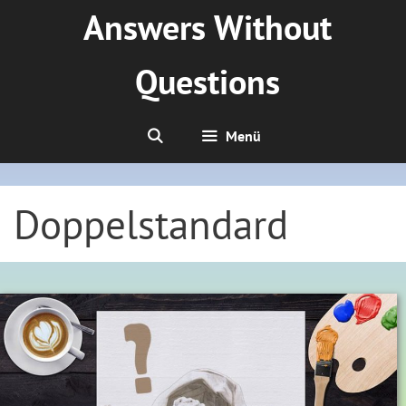
Zum
Answers Without
Inhalt
springen
Questions
Menü
Doppelstandard