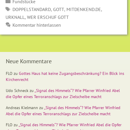
Kategorien
Fundstücke
SCHLAGWÖRTER
,
,
,
DOPPELSTANDARD
GOTT
MITDENKEND.DE
,
URKNALL
WER ERSCHUF GOTT
Kommentar hinterlassen
Neue Kommentare
FLO
zu
Gottes Haus hat keine Zugangsbeschränkung? Ein Blick ins
Kirchenrecht
Udo Schneck
zu
„Signal des Himmels“? Wie Pfarrer Winfried Abel
die Opfer eines Terroranschlags zur Zielscheibe macht
Andreas Kielmann
zu
„Signal des Himmels“? Wie Pfarrer Winfried
Abel die Opfer eines Terroranschlags zur Zielscheibe macht
FLO
zu
„Signal des Himmels“? Wie Pfarrer Winfried Abel die Opfer