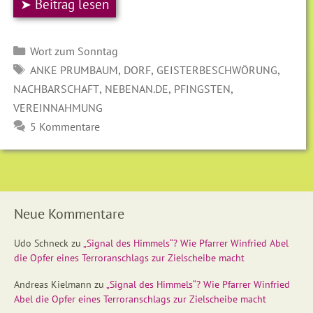
➤ Beitrag lesen
Kategorien
Wort zum Sonntag
SCHLAGWÖRTER
,
,
,
ANKE PRUMBAUM
DORF
GEISTERBESCHWÖRUNG
,
,
,
NACHBARSCHAFT
NEBENAN.DE
PFINGSTEN
VEREINNAHMUNG
5 Kommentare
Neue Kommentare
Udo Schneck
zu
„Signal des Himmels“? Wie Pfarrer Winfried Abel
die Opfer eines Terroranschlags zur Zielscheibe macht
Andreas Kielmann
zu
„Signal des Himmels“? Wie Pfarrer Winfried
Abel die Opfer eines Terroranschlags zur Zielscheibe macht