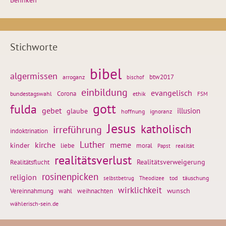
Behnken
Stichworte
bibel
algermissen
btw2017
arroganz
bischof
einbildung
evangelisch
Corona
ethik
bundestagswahl
FSM
gott
fulda
gebet
glaube
illusion
hoffnung
ignoranz
Jesus
katholisch
irreführung
indoktrination
Luther
kirche
meme
kinder
liebe
moral
realität
Papst
realitätsverlust
Realitätsflucht
Realitätsverweigerung
rosinenpicken
religion
tod
täuschung
selbstbetrug
Theodizee
wirklichkeit
wunsch
weihnachten
Vereinnahmung
wahl
wählerisch-sein.de