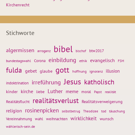
Kirchenrecht
Stichworte
bibel
algermissen
btw2017
arroganz
bischof
einbildung
evangelisch
Corona
ethik
bundestagswahl
FSM
gott
fulda
gebet
glaube
illusion
hoffnung
ignoranz
Jesus
katholisch
irreführung
indoktrination
Luther
kirche
meme
kinder
liebe
moral
realität
Papst
realitätsverlust
Realitätsflucht
Realitätsverweigerung
rosinenpicken
religion
tod
täuschung
selbstbetrug
Theodizee
wirklichkeit
wunsch
Vereinnahmung
weihnachten
wahl
wählerisch-sein.de