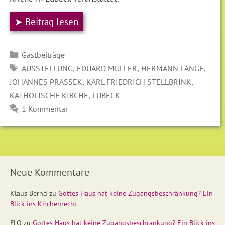
➤ Beitrag lesen
Kategorien
Gastbeiträge
SCHLAGWÖRTER
,
,
,
AUSSTELLUNG
EDUARD MÜLLER
HERMANN LANGE
,
,
JOHANNES PRASSEK
KARL FRIEDRICH STELLBRINK
,
KATHOLISCHE KIRCHE
LÜBECK
1 Kommentar
Neue Kommentare
Klaus Bernd
zu
Gottes Haus hat keine Zugangsbeschränkung? Ein
Blick ins Kirchenrecht
FLO
zu
Gottes Haus hat keine Zugangsbeschränkung? Ein Blick ins