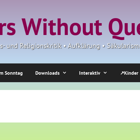
s Without Qu
ns- und Religionskritik • Aufklärung • Säkulari
m Sonntag
Downloads
Interaktiv
↗Kinder