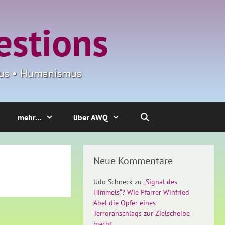
estions
smus • Humanismus
mehr…
über AWQ
Neue Kommentare
Udo Schneck
zu
„Signal des
Himmels“? Wie Pfarrer Winfried
Abel die Opfer eines
Terroranschlags zur Zielscheibe
macht