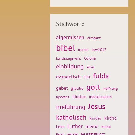
Stichworte
algermissen
arroganz
bibel
btw2017
bischof
Corona
bundestagswahl
einbildung
ethik
fulda
evangelisch
FSM
gott
gebet
glaube
hoffnung
illusion
ignoranz
indoktrination
Jesus
irreführung
katholisch
kirche
kinder
Luther
meme
liebe
moral
Realitätsflucht
realität
Papst