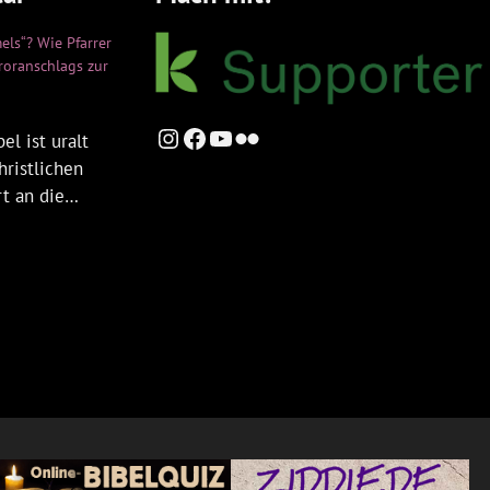
els“? Wie Pfarrer
rroranschlags zur
Instagram
Facebook
YouTube
Flickr
el ist uralt
hristlichen
rt an die…