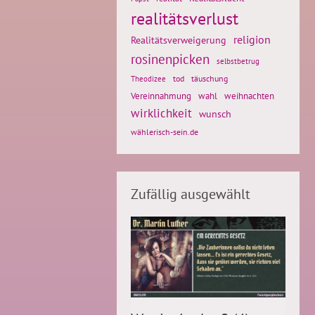
realitätsverlust
religion
Realitätsverweigerung
rosinenpicken
selbstbetrug
tod
täuschung
Theodizee
weihnachten
Vereinnahmung
wahl
wirklichkeit
wunsch
wählerisch-sein.de
Zufällig ausgewählt