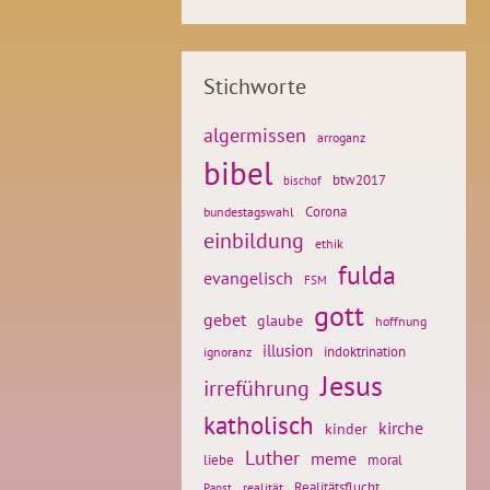
Stichworte
algermissen
arroganz
bibel
btw2017
bischof
Corona
bundestagswahl
einbildung
ethik
fulda
evangelisch
FSM
gott
gebet
glaube
hoffnung
illusion
ignoranz
indoktrination
Jesus
irreführung
katholisch
kirche
kinder
Luther
meme
liebe
moral
Realitätsflucht
realität
Papst