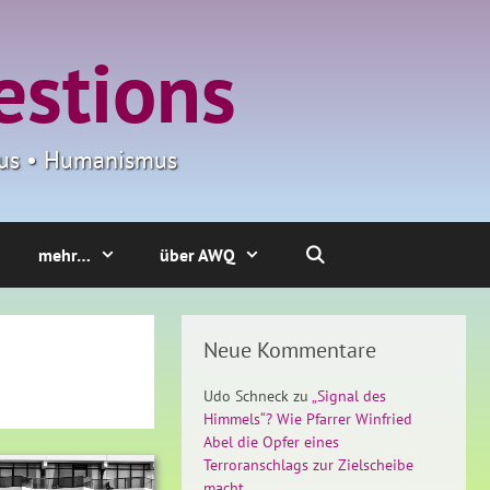
estions
smus • Humanismus
mehr…
über AWQ
Neue Kommentare
Udo Schneck
zu
„Signal des
Himmels“? Wie Pfarrer Winfried
Abel die Opfer eines
Terroranschlags zur Zielscheibe
macht