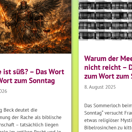
Warum der Mee
nicht reicht – 
 ist süß? – Das Wort
zum Wort zum 
Wort zum Sonntag
8. August 2025
2026
Das Sommerloch beim
g Beck deutet die
Sonntag“ versucht Fra
ung der Rache als biblische
etwas religiöser Myst
schaft – tatsächlich liegen
Bibelrosinchen zu kitt
zeln im antiken Recht und in