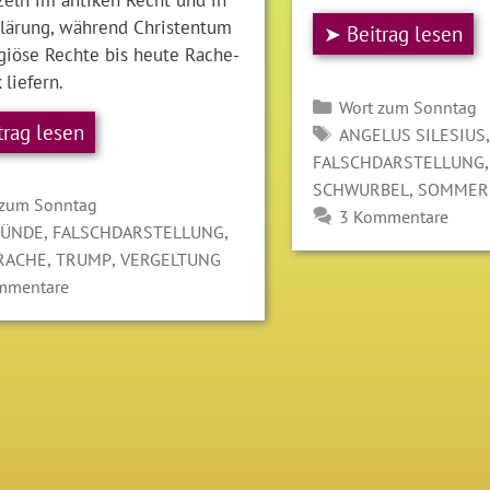
klärung, während Christentum
➤ Beitrag lesen
igiöse Rechte bis heute Rache-
 liefern.
Kategorien
Wort zum Sonntag
trag lesen
SCHLAGWÖRTER
ANGELUS SILESIUS
FALSCHDARSTELLUNG
,
SCHWURBEL
SOMMER
gorien
 zum Sonntag
3 Kommentare
LAGWÖRTER
,
,
SÜNDE
FALSCHDARSTELLUNG
,
,
RACHE
TRUMP
VERGELTUNG
mmentare