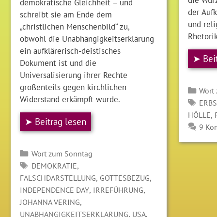
demokratische Gleichheit – und
der Auf
schreibt sie am Ende dem
und rel
„christlichen Menschenbild“ zu,
Rhetorik
obwohl die Unabhängigkeitserklärung
ein aufklärerisch-deistisches
➤ Bei
Dokument ist und die
Universalisierung ihrer Rechte
großenteils gegen kirchlichen
Kate
Wort
Widerstand erkämpft wurde.
SCH
ERB
,
HÖLLE
➤ Beitrag lesen
9 Ko
Kategorien
Wort zum Sonntag
SCHLAGWÖRTER
,
DEMOKRATIE
,
,
FALSCHDARSTELLUNG
GOTTESBEZUG
,
,
INDEPENDENCE DAY
IRREFÜHRUNG
,
JOHANNA VERING
,
,
UNABHÄNGIGKEITSERKLÄRUNG
USA