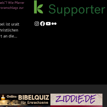
els“? Wie Pfarrer
rroranschlags zur
Instagram
Facebook
YouTube
Flickr
el ist uralt
hristlichen
rt an die…