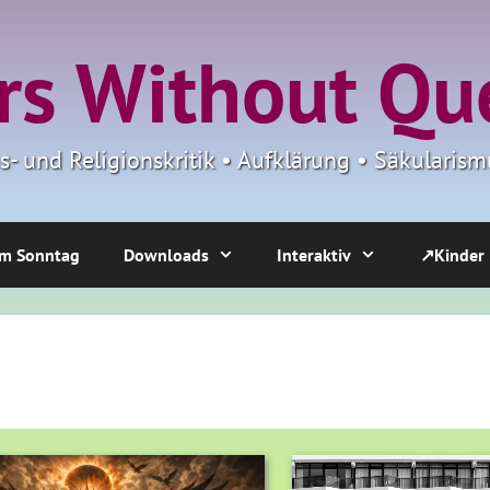
s Without Qu
ns- und Religionskritik • Aufklärung • Säkulari
m Sonntag
Downloads
Interaktiv
↗Kinder