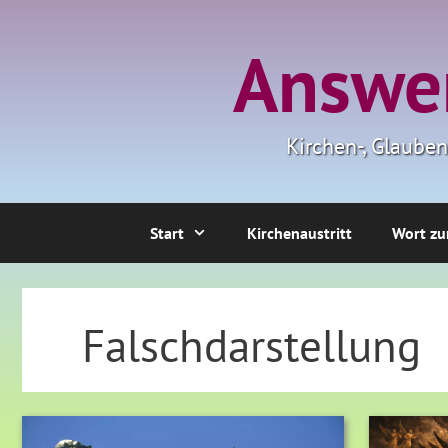
Zum
Inhalt
Answer
springen
Kirchen-, Glaube
Start
Kirchenaustritt
Wort zu
Falschdarstellung