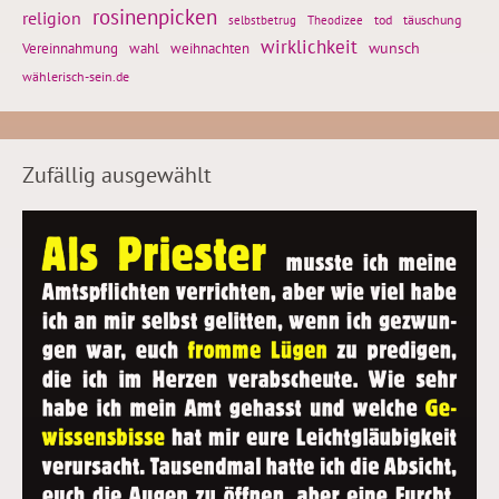
rosinenpicken
religion
tod
täuschung
selbstbetrug
Theodizee
wirklichkeit
wunsch
Vereinnahmung
weihnachten
wahl
wählerisch-sein.de
Zufällig ausgewählt