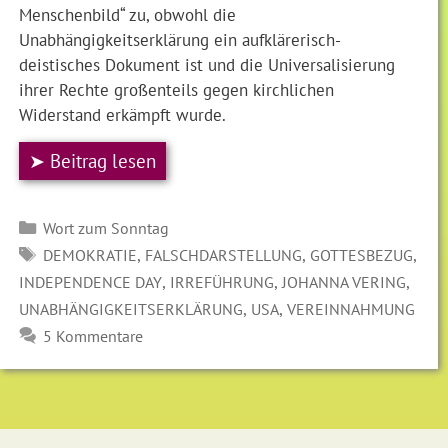
Menschenbild“ zu, obwohl die
Unabhängigkeitserklärung ein aufklärerisch-
deistisches Dokument ist und die Universalisierung
ihrer Rechte großenteils gegen kirchlichen
Widerstand erkämpft wurde.
➤ Beitrag lesen
Kategorien
Wort zum Sonntag
SCHLAGWÖRTER
,
,
,
DEMOKRATIE
FALSCHDARSTELLUNG
GOTTESBEZUG
,
,
,
INDEPENDENCE DAY
IRREFÜHRUNG
JOHANNA VERING
,
,
UNABHÄNGIGKEITSERKLÄRUNG
USA
VEREINNAHMUNG
5 Kommentare