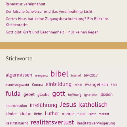
Reparatur vereinnahmt
Der falsche Schweizer und das vereinnahmte Licht
Gottes Haus hat keine Zugangsbeschränkung? Ein Blick ins
Kirchenrecht
Gott gibt Kraft und Besonnenheit – nur keinen Regen
Stichworte
bibel
algermissen
btw2017
arroganz
bischof
einbildung
evangelisch
Corona
ethik
bundestagswahl
FSM
gott
fulda
gebet
glaube
illusion
hoffnung
ignoranz
Jesus
katholisch
irreführung
indoktrination
Luther
kirche
meme
kinder
liebe
moral
realität
Papst
realitätsverlust
Realitätsflucht
Realitätsverweigerung