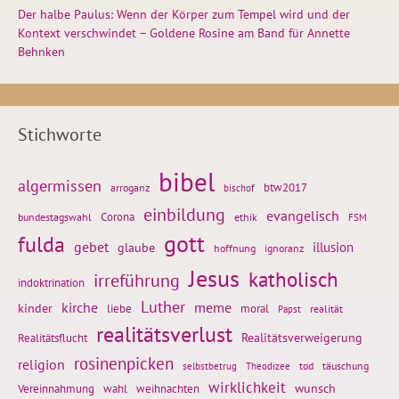
Der halbe Paulus: Wenn der Körper zum Tempel wird und der
Kontext verschwindet – Goldene Rosine am Band für Annette
Behnken
Stichworte
bibel
algermissen
btw2017
arroganz
bischof
einbildung
evangelisch
Corona
ethik
bundestagswahl
FSM
gott
fulda
gebet
glaube
illusion
hoffnung
ignoranz
Jesus
katholisch
irreführung
indoktrination
Luther
kirche
meme
kinder
liebe
moral
realität
Papst
realitätsverlust
Realitätsflucht
Realitätsverweigerung
rosinenpicken
religion
tod
täuschung
selbstbetrug
Theodizee
wirklichkeit
wunsch
weihnachten
Vereinnahmung
wahl