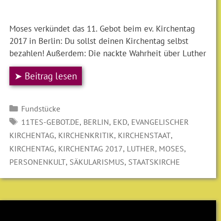
Moses verkündet das 11. Gebot beim ev. Kirchentag
2017 in Berlin: Du sollst deinen Kirchentag selbst
bezahlen! Außerdem: Die nackte Wahrheit über Luther
➤ Beitrag lesen
Kategorien
Fundstücke
SCHLAGWÖRTER
,
,
,
11TES-GEBOT.DE
BERLIN
EKD
EVANGELISCHER
,
,
,
KIRCHENTAG
KIRCHENKRITIK
KIRCHENSTAAT
,
,
,
,
KIRCHENTAG
KIRCHENTAG 2017
LUTHER
MOSES
,
,
PERSONENKULT
SÄKULARISMUS
STAATSKIRCHE