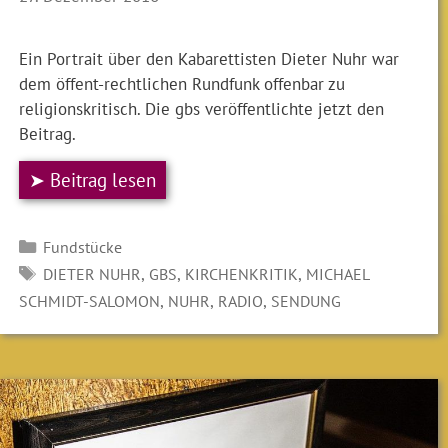
Ein Portrait über den Kabarettisten Dieter Nuhr war
dem öffent-rechtlichen Rundfunk offenbar zu
religionskritisch. Die gbs veröffentlichte jetzt den
Beitrag.
➤ Beitrag lesen
Kategorien
Fundstücke
SCHLAGWÖRTER
,
,
,
DIETER NUHR
GBS
KIRCHENKRITIK
MICHAEL
,
,
,
SCHMIDT-SALOMON
NUHR
RADIO
SENDUNG