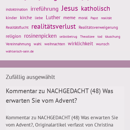
Jesus
katholisch
irreführung
indoktrination
Luther
kirche
meme
kinder
liebe
moral
realität
Papst
realitätsverlust
Realitätsflucht
Realitätsverweigerung
rosinenpicken
religion
tod
täuschung
selbstbetrug
Theodizee
wirklichkeit
wunsch
weihnachten
Vereinnahmung
wahl
wählerisch-sein.de
Zufällig ausgewählt
Kommentar zu NACHGEDACHT (48) Was
erwarten Sie vom Advent?
Kommentar zu NACHGEDACHT (48) Was erwarten Sie
vom Advent?, Originalartikel verfasst von Christina