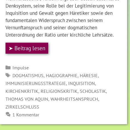
Denksystem, seine Rolle bei der Legitimierung von
Inquisition und Gewalt gegen Häretiker sowie den
fundamentalen Widerspruch zwischen seinem
Vernunftanspruch und seiner dogmatischen
Unterordnung der Ratio unter kirchliche Lehrsätze.
➤ Beitrag lesen
Kategorien
Impulse
SCHLAGWÖRTER
,
,
,
DOGMATISMUS
HAGIOGRAPHIE
HÄRESIE
,
,
IMMUNISIERUNGSSTRATEGIE
INQUISITION
,
,
,
KIRCHENKRITIK
RELIGIONSKRITIK
SCHOLASTIK
,
,
THOMAS VON AQUIN
WAHRHEITSANSPRUCH
ZIRKELSCHLUSS
1 Kommentar