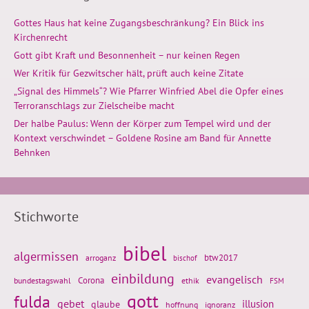
Gottes Haus hat keine Zugangsbeschränkung? Ein Blick ins
Kirchenrecht
Gott gibt Kraft und Besonnenheit – nur keinen Regen
Wer Kritik für Gezwitscher hält, prüft auch keine Zitate
„Signal des Himmels“? Wie Pfarrer Winfried Abel die Opfer eines
Terroranschlags zur Zielscheibe macht
Der halbe Paulus: Wenn der Körper zum Tempel wird und der
Kontext verschwindet – Goldene Rosine am Band für Annette
Behnken
Stichworte
bibel
algermissen
btw2017
arroganz
bischof
einbildung
evangelisch
Corona
ethik
bundestagswahl
FSM
gott
fulda
gebet
glaube
illusion
hoffnung
ignoranz