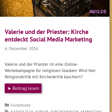
Valerie und der Priester: Kirche
entdeckt Social Media Marketing
6. Dezember 2016
Valerie und der Priester ist eine Online-
Werbekampagne für religiösen Glauben: Wird hier
Religionskritik mit Kirchenkritik kaschiert?
➤ Beitrag lesen
Kategorien
Fundstücke
SCHLAGWÖRTER
,
,
,
,
KATHOLISCH
KIRCHE
KIRCHENKRITIK
MARKETING