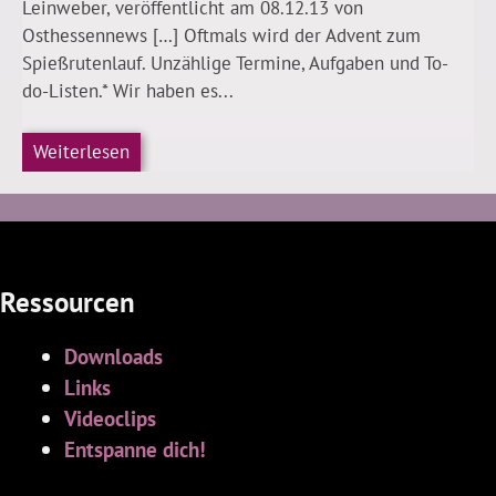
Leinweber, veröffentlicht am 08.12.13 von
Osthessennews […] Oftmals wird der Advent zum
Spießrutenlauf. Unzählige Termine, Aufgaben und To-
do-Listen.* Wir haben es...
Weiterlesen
Ressourcen
Downloads
Links
Videoclips
Entspanne dich!