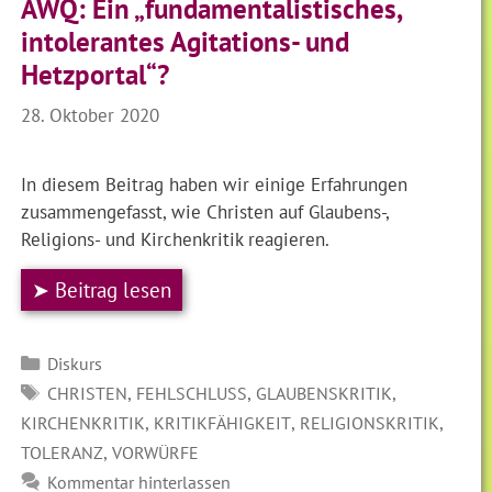
AWQ: Ein „fundamentalistisches,
intolerantes Agitations- und
Hetzportal“?
28. Oktober 2020
In diesem Beitrag haben wir einige Erfahrungen
zusammengefasst, wie Christen auf Glaubens-,
Religions- und Kirchenkritik reagieren.
➤ Beitrag lesen
Kategorien
Diskurs
SCHLAGWÖRTER
,
,
,
CHRISTEN
FEHLSCHLUSS
GLAUBENSKRITIK
,
,
,
KIRCHENKRITIK
KRITIKFÄHIGKEIT
RELIGIONSKRITIK
,
TOLERANZ
VORWÜRFE
Kommentar hinterlassen