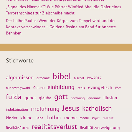
„Signal des Himmels“? Wie Pfarrer Winfried Abel die Opfer eines
Terroranschlags zur Zielscheibe macht
Der halbe Paulus: Wenn der Körper zum Tempel wird und der
Kontext verschwindet – Goldene Rosine am Band für Annette
Behnken
Stichworte
bibel
algermissen
btw2017
arroganz
bischof
einbildung
evangelisch
Corona
ethik
bundestagswahl
FSM
gott
fulda
gebet
glaube
illusion
hoffnung
ignoranz
Jesus
katholisch
irreführung
indoktrination
Luther
kirche
meme
kinder
liebe
moral
realität
Papst
realitätsverlust
Realitätsflucht
Realitätsverweigerung