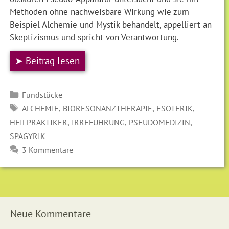
Methoden ohne nachweisbare WIrkung wie zum
Beispiel Alchemie und Mystik behandelt, appelliert an
Skeptizismus und spricht von Verantwortung.
➤ Beitrag lesen
Kategorien
Fundstücke
SCHLAGWÖRTER
,
,
,
ALCHEMIE
BIORESONANZTHERAPIE
ESOTERIK
,
,
,
HEILPRAKTIKER
IRREFÜHRUNG
PSEUDOMEDIZIN
SPAGYRIK
3 Kommentare
Neue Kommentare