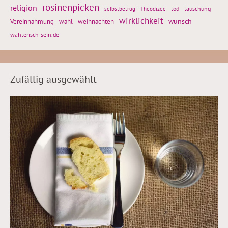
rosinenpicken
religion
tod
täuschung
selbstbetrug
Theodizee
wirklichkeit
wunsch
weihnachten
Vereinnahmung
wahl
wählerisch-sein.de
Zufällig ausgewählt