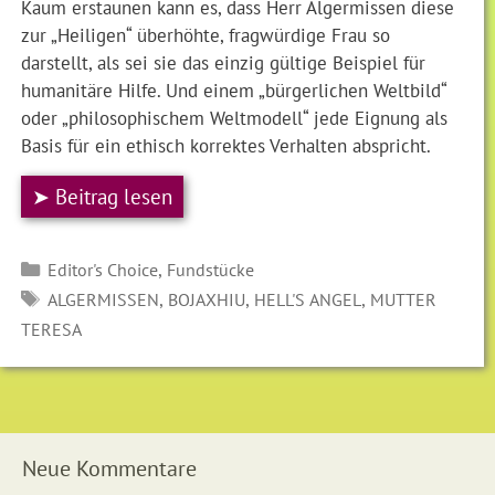
Kaum erstaunen kann es, dass Herr Algermissen diese
zur „Heiligen“ überhöhte, fragwürdige Frau so
darstellt, als sei sie das einzig gültige Beispiel für
humanitäre Hilfe. Und einem „bürgerlichen Weltbild“
oder „philosophischem Weltmodell“ jede Eignung als
Basis für ein ethisch korrektes Verhalten abspricht.
➤ Beitrag lesen
Kategorien
,
Editor's Choice
Fundstücke
SCHLAGWÖRTER
,
,
,
ALGERMISSEN
BOJAXHIU
HELL'S ANGEL
MUTTER
TERESA
Neue Kommentare