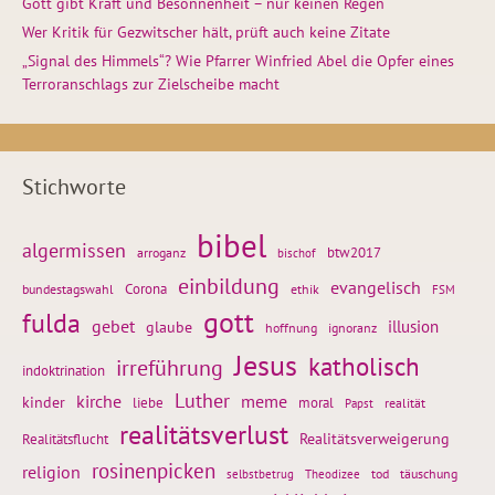
Gott gibt Kraft und Besonnenheit – nur keinen Regen
Wer Kritik für Gezwitscher hält, prüft auch keine Zitate
„Signal des Himmels“? Wie Pfarrer Winfried Abel die Opfer eines
Terroranschlags zur Zielscheibe macht
Stichworte
bibel
algermissen
btw2017
arroganz
bischof
einbildung
evangelisch
Corona
ethik
bundestagswahl
FSM
gott
fulda
gebet
glaube
illusion
hoffnung
ignoranz
Jesus
katholisch
irreführung
indoktrination
Luther
kirche
meme
kinder
liebe
moral
realität
Papst
realitätsverlust
Realitätsflucht
Realitätsverweigerung
rosinenpicken
religion
tod
täuschung
selbstbetrug
Theodizee