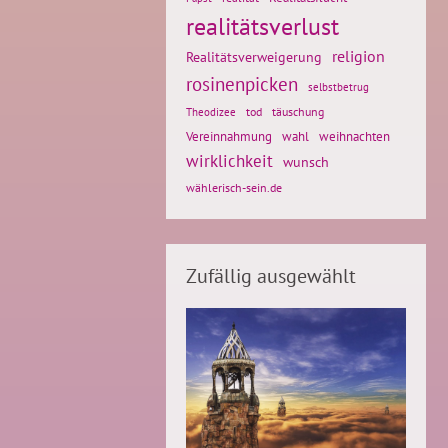
realitätsverlust
religion
Realitätsverweigerung
rosinenpicken
selbstbetrug
tod
täuschung
Theodizee
weihnachten
Vereinnahmung
wahl
wirklichkeit
wunsch
wählerisch-sein.de
Zufällig ausgewählt