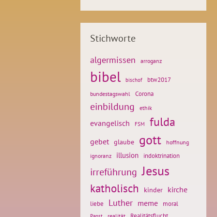
Stichworte
algermissen
arroganz
bibel
btw2017
bischof
Corona
bundestagswahl
einbildung
ethik
fulda
evangelisch
FSM
gott
gebet
glaube
hoffnung
illusion
ignoranz
indoktrination
Jesus
irreführung
katholisch
kirche
kinder
Luther
meme
liebe
moral
Realitätsflucht
realität
Papst