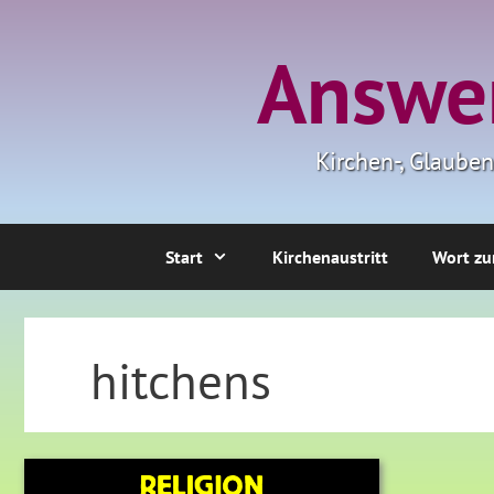
Zum
Inhalt
Answer
springen
Kirchen-, Glaube
Start
Kirchenaustritt
Wort zu
hitchens