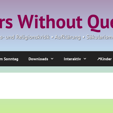
s Without Qu
ns- und Religionskritik • Aufklärung • Säkulari
m Sonntag
Downloads
Interaktiv
↗Kinder