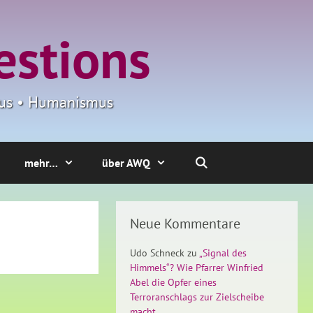
estions
smus • Humanismus
mehr…
über AWQ
Neue Kommentare
Udo Schneck
zu
„Signal des
Himmels“? Wie Pfarrer Winfried
Abel die Opfer eines
Terroranschlags zur Zielscheibe
macht