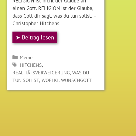
RELIGION ist nicht der Glaube an
einen Gott. RELIGION ist der Glaube,
dass Gott dir sagt, was du tun sollst. –
Christopher Hitchens
➤ Beitrag lesen
Kategorien
Meme
SCHLAGWÖRTER
,
HITCHENS
,
REALITÄTSVERWEIGERUNG
WAS DU
,
,
TUN SOLLST
WOELKI
WUNSCHGOTT