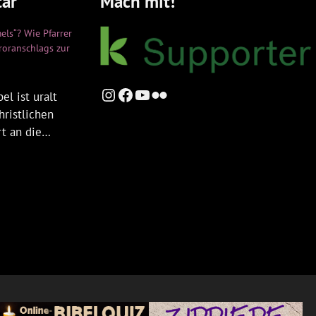
ar
Mach mit!
els“? Wie Pfarrer
rroranschlags zur
Instagram
Facebook
YouTube
Flickr
el ist uralt
hristlichen
rt an die…