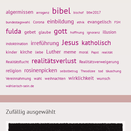
bibel
algermissen
btw2017
arroganz
bischof
einbildung
evangelisch
Corona
ethik
bundestagswahl
FSM
gott
fulda
gebet
glaube
illusion
hoffnung
ignoranz
Jesus
katholisch
irreführung
indoktrination
Luther
kirche
meme
kinder
liebe
moral
realität
Papst
realitätsverlust
Realitätsflucht
Realitätsverweigerung
rosinenpicken
religion
tod
täuschung
selbstbetrug
Theodizee
wirklichkeit
wunsch
weihnachten
Vereinnahmung
wahl
wählerisch-sein.de
Zufällig ausgewählt