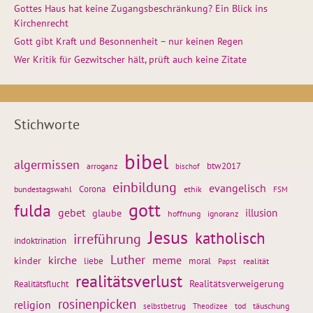
Gottes Haus hat keine Zugangsbeschränkung? Ein Blick ins
Kirchenrecht
Gott gibt Kraft und Besonnenheit – nur keinen Regen
Wer Kritik für Gezwitscher hält, prüft auch keine Zitate
Stichworte
bibel
algermissen
btw2017
arroganz
bischof
einbildung
evangelisch
Corona
ethik
bundestagswahl
FSM
gott
fulda
gebet
glaube
illusion
hoffnung
ignoranz
Jesus
katholisch
irreführung
indoktrination
Luther
kirche
meme
kinder
liebe
moral
realität
Papst
realitätsverlust
Realitätsflucht
Realitätsverweigerung
rosinenpicken
religion
tod
täuschung
selbstbetrug
Theodizee