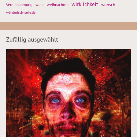
wirklichkeit
wunsch
Vereinnahmung
weihnachten
wahl
wählerisch-sein.de
Zufällig ausgewählt