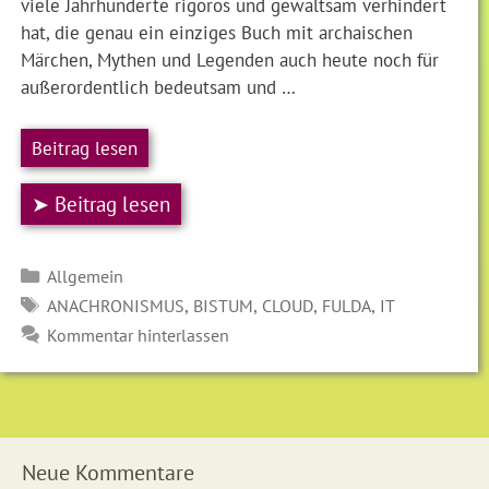
viele Jahrhunderte rigoros und gewaltsam verhindert
hat, die genau ein einziges Buch mit archaischen
Märchen, Mythen und Legenden auch heute noch für
außerordentlich bedeutsam und …
Beitrag lesen
➤ Beitrag lesen
Kategorien
Allgemein
SCHLAGWÖRTER
,
,
,
,
ANACHRONISMUS
BISTUM
CLOUD
FULDA
IT
Kommentar hinterlassen
Neue Kommentare