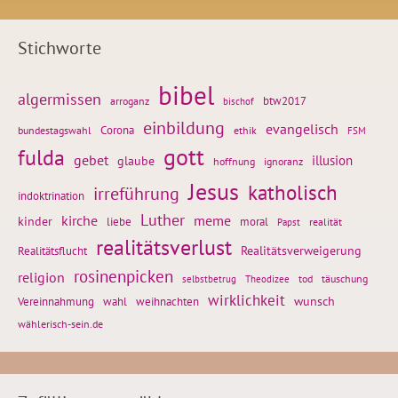
Stichworte
bibel
algermissen
btw2017
arroganz
bischof
einbildung
evangelisch
Corona
ethik
bundestagswahl
FSM
gott
fulda
gebet
glaube
illusion
hoffnung
ignoranz
Jesus
katholisch
irreführung
indoktrination
Luther
kirche
meme
kinder
liebe
moral
realität
Papst
realitätsverlust
Realitätsflucht
Realitätsverweigerung
rosinenpicken
religion
tod
täuschung
selbstbetrug
Theodizee
wirklichkeit
wunsch
Vereinnahmung
weihnachten
wahl
wählerisch-sein.de