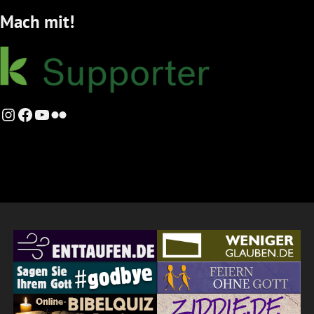
Mach mit!
Instagram
Facebook
YouTube
Flickr