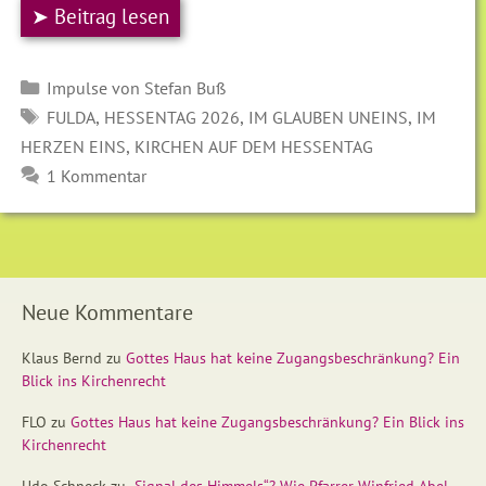
➤ Beitrag lesen
Kategorien
Impulse von Stefan Buß
SCHLAGWÖRTER
,
,
,
FULDA
HESSENTAG 2026
IM GLAUBEN UNEINS
IM
,
HERZEN EINS
KIRCHEN AUF DEM HESSENTAG
1 Kommentar
Neue Kommentare
Klaus Bernd
zu
Gottes Haus hat keine Zugangsbeschränkung? Ein
Blick ins Kirchenrecht
FLO
zu
Gottes Haus hat keine Zugangsbeschränkung? Ein Blick ins
Kirchenrecht
Udo Schneck
zu
„Signal des Himmels“? Wie Pfarrer Winfried Abel