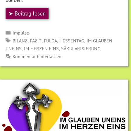
➤ Beitrag lesen
Kategorien
Impulse
SCHLAGWÖRTER
,
,
,
,
BILANZ
FAZIT
FULDA
HESSENTAG
IM GLAUBEN
,
,
UNEINS
IM HERZEN EINS
SÄKULARISIERUNG
Kommentar hinterlassen