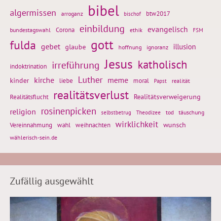
bibel
algermissen
btw2017
arroganz
bischof
einbildung
evangelisch
Corona
ethik
bundestagswahl
FSM
gott
fulda
gebet
glaube
illusion
hoffnung
ignoranz
Jesus
katholisch
irreführung
indoktrination
Luther
kirche
meme
kinder
liebe
moral
realität
Papst
realitätsverlust
Realitätsflucht
Realitätsverweigerung
rosinenpicken
religion
tod
täuschung
selbstbetrug
Theodizee
wirklichkeit
wunsch
weihnachten
Vereinnahmung
wahl
wählerisch-sein.de
Zufällig ausgewählt