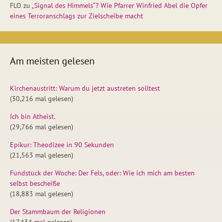
FLO
zu
„Signal des Himmels“? Wie Pfarrer Winfried Abel die Opfer
eines Terroranschlags zur Zielscheibe macht
Am meisten gelesen
Kirchenaustritt: Warum du jetzt austreten solltest
(30,216 mal gelesen)
Ich bin Atheist.
(29,766 mal gelesen)
Epikur: Theodizee in 90 Sekunden
(21,563 mal gelesen)
Fundstück der Woche: Der Fels, oder: Wie ich mich am besten
selbst bescheiße
(18,883 mal gelesen)
Der Stammbaum der Religionen