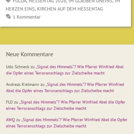
SCHLAGWÖRTER
,
,
,
FULDA
HESSENTAG 2026
IM GLAUBEN UNEINS
IM
,
HERZEN EINS
KIRCHEN AUF DEM HESSENTAG
1 Kommentar
Neue Kommentare
Udo Schneck
zu
„Signal des Himmels“? Wie Pfarrer Winfried Abel
die Opfer eines Terroranschlags zur Zielscheibe macht
Andreas Kielmann
zu
„Signal des Himmels“? Wie Pfarrer Winfried
Abel die Opfer eines Terroranschlags zur Zielscheibe macht
FLO
zu
„Signal des Himmels“? Wie Pfarrer Winfried Abel die Opfer
eines Terroranschlags zur Zielscheibe macht
AWQ
zu
„Signal des Himmels“? Wie Pfarrer Winfried Abel die Opfer
eines Terroranschlags zur Zielscheibe macht