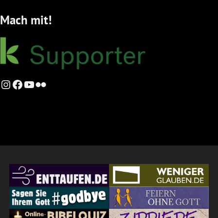
Mach mit!
Instagram
Facebook
YouTube
Flickr