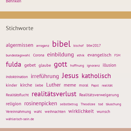
Behnken
Stichworte
bibel
algermissen
btw2017
arroganz
bischof
einbildung
evangelisch
Corona
ethik
bundestagswahl
FSM
gott
fulda
gebet
glaube
illusion
hoffnung
ignoranz
Jesus
katholisch
irreführung
indoktrination
Luther
kirche
meme
kinder
liebe
moral
realität
Papst
realitätsverlust
Realitätsflucht
Realitätsverweigerung
rosinenpicken
religion
tod
täuschung
selbstbetrug
Theodizee
wirklichkeit
wunsch
weihnachten
Vereinnahmung
wahl
wählerisch-sein.de