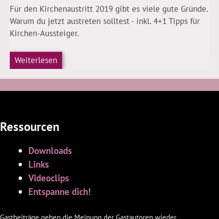
Für den Kirchenaustritt 2019 gibt es viele gute Gründe.
Warum du jetzt austreten solltest - inkl. 4+1 Tipps für
Kirchen-Aussteiger.
Weiterlesen
Ressourcen
Downloads
Links
Videoclips
Entspanne dich!
Gastbeiträge geben die Meinung der Gastautoren wieder.