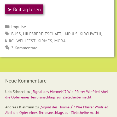
➤ Beitrag lesen
Kategorien
Impulse
SCHLAGWÖRTER
,
,
,
,
BUSS
HILFSBEREITSCHAFT
IMPULS
KIRCHWEHI
,
,
KIRCHWEIHFEST
KIRMES
MORAL
3 Kommentare
Neue Kommentare
Udo Schneck
zu
„Signal des Himmels“? Wie Pfarrer Winfried Abel
die Opfer eines Terroranschlags zur Zielscheibe macht
Andreas Kielmann
zu
„Signal des Himmels“? Wie Pfarrer Winfried
Abel die Opfer eines Terroranschlags zur Zielscheibe macht