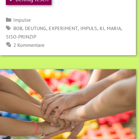
Kategorien
Impulse
SCHLAGWÖRTER
,
,
,
,
,
,
BOB
DEUTUNG
EXPERIMENT
IMPULS
KI
MARIA
SISO-PRINZIP
2 Kommentare