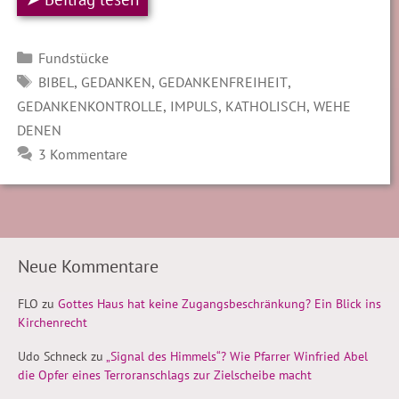
Kategorien
Fundstücke
SCHLAGWÖRTER
,
,
,
BIBEL
GEDANKEN
GEDANKENFREIHEIT
,
,
,
GEDANKENKONTROLLE
IMPULS
KATHOLISCH
WEHE
DENEN
3 Kommentare
Neue Kommentare
FLO
zu
Gottes Haus hat keine Zugangsbeschränkung? Ein Blick ins
Kirchenrecht
Udo Schneck
zu
„Signal des Himmels“? Wie Pfarrer Winfried Abel
die Opfer eines Terroranschlags zur Zielscheibe macht