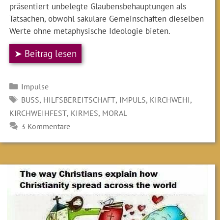
präsentiert unbelegte Glaubensbehauptungen als
Tatsachen, obwohl säkulare Gemeinschaften dieselben
Werte ohne metaphysische Ideologie bieten.
➤ Beitrag lesen
Kategorien
Impulse
SCHLAGWÖRTER
,
,
,
,
BUSS
HILFSBEREITSCHAFT
IMPULS
KIRCHWEHI
,
,
KIRCHWEIHFEST
KIRMES
MORAL
3 Kommentare