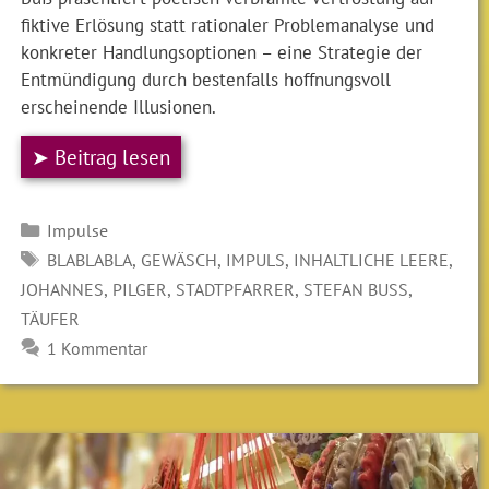
fiktive Erlösung statt rationaler Problemanalyse und
konkreter Handlungsoptionen – eine Strategie der
Entmündigung durch bestenfalls hoffnungsvoll
erscheinende Illusionen.
➤ Beitrag lesen
Kategorien
Impulse
SCHLAGWÖRTER
,
,
,
,
BLABLABLA
GEWÄSCH
IMPULS
INHALTLICHE LEERE
,
,
,
,
JOHANNES
PILGER
STADTPFARRER
STEFAN BUSS
TÄUFER
1 Kommentar