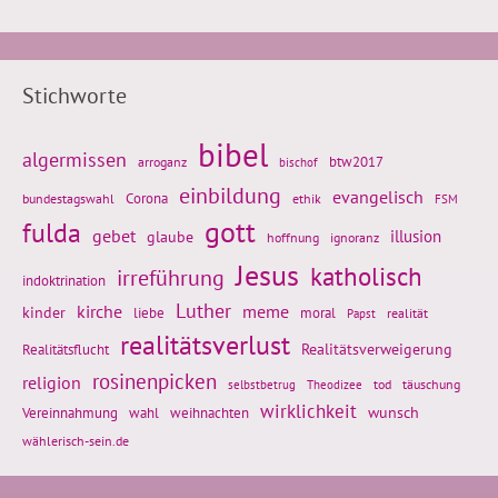
Stichworte
bibel
algermissen
btw2017
arroganz
bischof
einbildung
evangelisch
Corona
ethik
bundestagswahl
FSM
gott
fulda
gebet
glaube
illusion
hoffnung
ignoranz
Jesus
katholisch
irreführung
indoktrination
Luther
kirche
meme
kinder
liebe
moral
realität
Papst
realitätsverlust
Realitätsflucht
Realitätsverweigerung
rosinenpicken
religion
tod
täuschung
selbstbetrug
Theodizee
wirklichkeit
wunsch
weihnachten
Vereinnahmung
wahl
wählerisch-sein.de