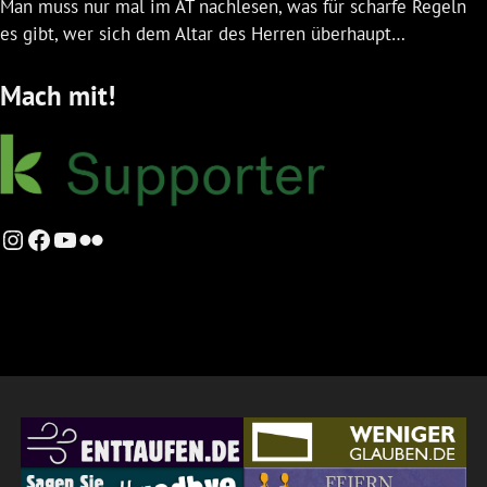
Man muss nur mal im AT nachlesen, was für scharfe Regeln
es gibt, wer sich dem Altar des Herren überhaupt…
Mach mit!
Instagram
Facebook
YouTube
Flickr