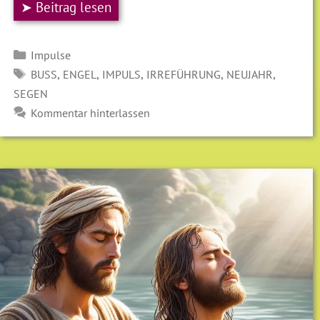
➤ Beitrag lesen
Kategorien
Impulse
SCHLAGWÖRTER
,
,
,
,
,
BUSS
ENGEL
IMPULS
IRREFÜHRUNG
NEUJAHR
SEGEN
Kommentar hinterlassen