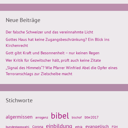
Neue Beiträge
Der falsche Schweizer und das vereinnahmte Licht
Gottes Haus hat keine Zugangsbeschränkung? Ein Blick ins
Kirchenrecht
Gott gibt Kraft und Besonnenheit – nur keinen Regen
Wer Kritik für Gezwitscher hält, prüft auch keine Zitate
„Signal des Himmels“? Wie Pfarrer Winfried Abel die Opfer eines
Terroranschlags zur Zielscheibe macht
Stichworte
bibel
algermissen
btw2017
arroganz
bischof
einbildung
evangelisch
Corona
ethik
bundestagswahl
FSM