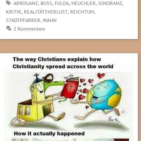
SCHLAGWÖRTER
,
,
,
,
,
ARROGANZ
BUSS
FULDA
HEUCHLER
IGNORANZ
,
,
,
KRITIK
REALITÄTSVERLUST
REICHTUM
,
STADTPFARRER
WAHN
2 Kommentare