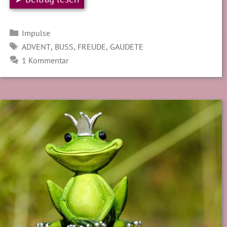
Kategorien
Impulse
SCHLAGWÖRTER
,
,
,
ADVENT
BUSS
FREUDE
GAUDETE
1 Kommentar