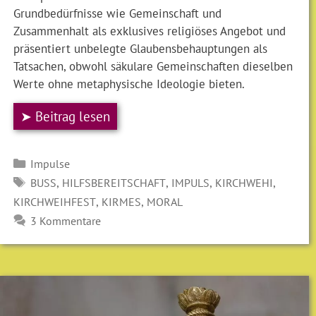
Grundbedürfnisse wie Gemeinschaft und
Zusammenhalt als exklusives religiöses Angebot und
präsentiert unbelegte Glaubensbehauptungen als
Tatsachen, obwohl säkulare Gemeinschaften dieselben
Werte ohne metaphysische Ideologie bieten.
➤ Beitrag lesen
Kategorien
Impulse
SCHLAGWÖRTER
,
,
,
,
BUSS
HILFSBEREITSCHAFT
IMPULS
KIRCHWEHI
,
,
KIRCHWEIHFEST
KIRMES
MORAL
3 Kommentare