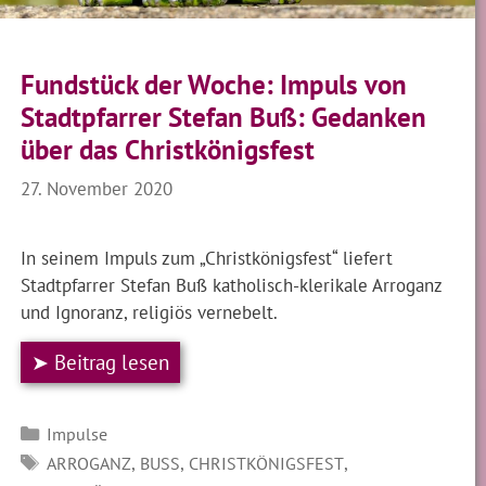
Fundstück der Woche: Impuls von
Stadtpfarrer Stefan Buß: Gedanken
über das Christkönigsfest
27. November 2020
In seinem Impuls zum „Christkönigsfest“ liefert
Stadtpfarrer Stefan Buß katholisch-klerikale Arroganz
und Ignoranz, religiös vernebelt.
➤ Beitrag lesen
Kategorien
Impulse
SCHLAGWÖRTER
,
,
,
ARROGANZ
BUSS
CHRISTKÖNIGSFEST