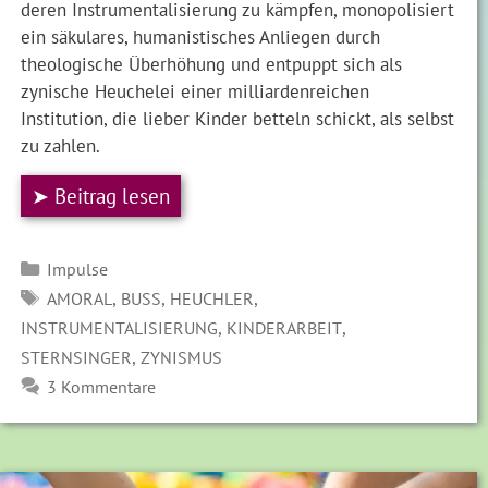
deren Instrumentalisierung zu kämpfen, monopolisiert
ein säkulares, humanistisches Anliegen durch
theologische Überhöhung und entpuppt sich als
zynische Heuchelei einer milliardenreichen
Institution, die lieber Kinder betteln schickt, als selbst
zu zahlen.
➤ Beitrag lesen
Kategorien
Impulse
SCHLAGWÖRTER
,
,
,
AMORAL
BUSS
HEUCHLER
,
,
INSTRUMENTALISIERUNG
KINDERARBEIT
,
STERNSINGER
ZYNISMUS
3 Kommentare