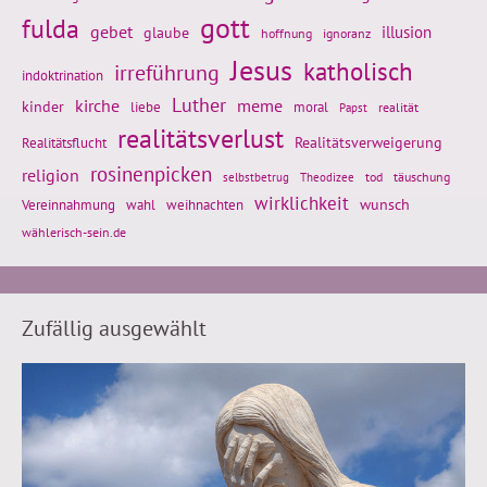
gott
fulda
gebet
glaube
illusion
hoffnung
ignoranz
Jesus
katholisch
irreführung
indoktrination
Luther
kirche
meme
kinder
liebe
moral
realität
Papst
realitätsverlust
Realitätsflucht
Realitätsverweigerung
rosinenpicken
religion
tod
täuschung
selbstbetrug
Theodizee
wirklichkeit
wunsch
Vereinnahmung
weihnachten
wahl
wählerisch-sein.de
Zufällig ausgewählt