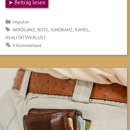
➤ Beitrag lesen
Kategorien
Impulse
SCHLAGWÖRTER
,
,
,
,
ARROGANZ
BUSS
IGNORANZ
KAMEL
REALITÄTSVERLUST
9 Kommentare