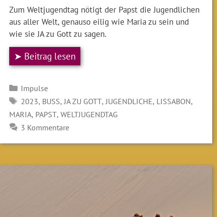
Zum Weltjugendtag nötigt der Papst die Jugendlichen
aus aller Welt, genauso eilig wie Maria zu sein und
wie sie JA zu Gott zu sagen.
➤ Beitrag lesen
Kategorien
Impulse
SCHLAGWÖRTER
,
,
,
,
,
2023
BUSS
JA ZU GOTT
JUGENDLICHE
LISSABON
,
,
MARIA
PAPST
WELTJUGENDTAG
3 Kommentare