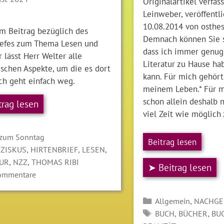
Originalartikel verfas
Leinweber, veröffentl
10.08.2014 von osthe
em Beitrag bezüglich des
Demnach können Sie si
iefes zum Thema Lesen und
dass ich immer genug
r lässt Herr Welter alle
Literatur zu Hause hab
ischen Aspekte, um die es dort
kann. Für mich gehört
ch geht einfach weg.
meinem Leben.* Für m
schon allein deshalb 
trag lesen
viel Zeit wie möglic
gorien
 zum Sonntag
Beitrag lesen
LAGWÖRTER
,
,
,
ZISKUS
HIRTENBRIEF
LESEN
,
,
TUR
NZZ
THOMAS RIBI
➤ Beitrag lesen
ommentare
Kategorien
,
Allgemein
NACHGE
SCHLAGWÖRTER
,
,
BUCH
BÜCHER
BU