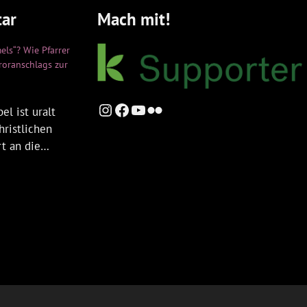
ar
Mach mit!
els“? Wie Pfarrer
rroranschlags zur
Instagram
Facebook
YouTube
Flickr
el ist uralt
hristlichen
rt an die…