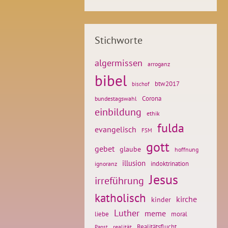
Stichworte
algermissen
arroganz
bibel
btw2017
bischof
Corona
bundestagswahl
einbildung
ethik
fulda
evangelisch
FSM
gott
gebet
glaube
hoffnung
illusion
ignoranz
indoktrination
Jesus
irreführung
katholisch
kirche
kinder
Luther
meme
liebe
moral
Realitätsflucht
realität
Papst