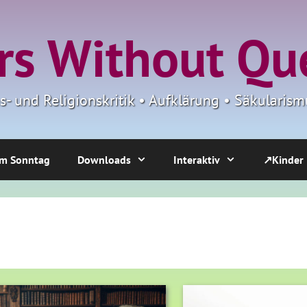
s Without Qu
ns- und Religionskritik • Aufklärung • Säkulari
m Sonntag
Downloads
Interaktiv
↗Kinder