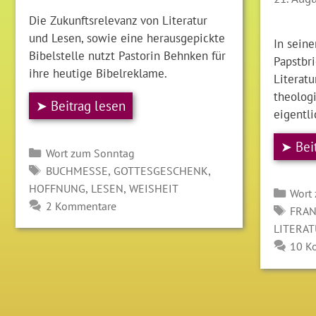
Die Zukunftsrelevanz von Literatur
und Lesen, sowie eine herausgepickte
In sein
Bibelstelle nutzt Pastorin Behnken für
Papstbr
ihre heutige Bibelreklame.
Literatu
theolog
➤ Beitrag lesen
eigentli
➤ Bei
Kategorien
Wort zum Sonntag
SCHLAGWÖRTER
,
,
BUCHMESSE
GOTTESGESCHENK
,
,
HOFFNUNG
LESEN
WEISHEIT
Kate
Wort
2 Kommentare
SCH
FRAN
LITERA
10 K