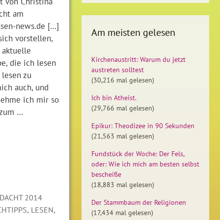
st von Christina
icht am
ssen-news.de […]
Am meisten gelesen
ch vorstellen,
 aktuelle
Kirchenaustritt: Warum du jetzt
e, die ich lesen
austreten solltest
 lesen zu
(30,216 mal gelesen)
ich auch, und
Ich bin Atheist.
nehme ich mir so
(29,766 mal gelesen)
h zum …
Epikur: Theodizee in 90 Sekunden
(21,563 mal gelesen)
Fundstück der Woche: Der Fels,
oder: Wie ich mich am besten selbst
bescheiße
(18,883 mal gelesen)
DACHT 2014
Der Stammbaum der Religionen
,
,
CHTIPPS
LESEN
(17,434 mal gelesen)