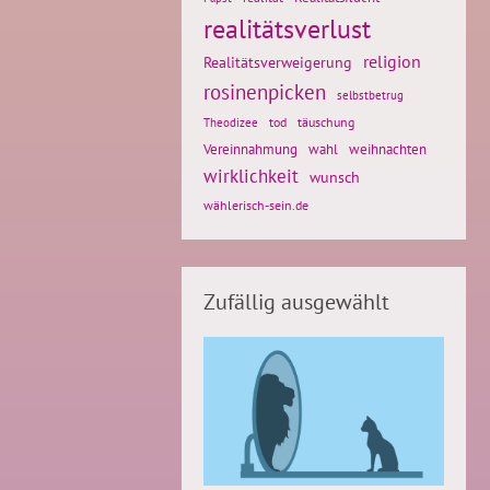
realitätsverlust
religion
Realitätsverweigerung
rosinenpicken
selbstbetrug
tod
täuschung
Theodizee
weihnachten
Vereinnahmung
wahl
wirklichkeit
wunsch
wählerisch-sein.de
Zufällig ausgewählt