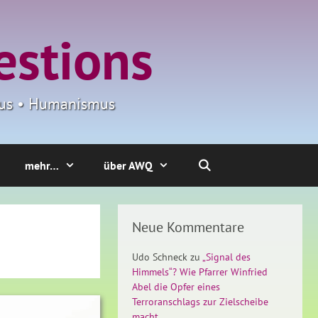
estions
smus • Humanismus
mehr…
über AWQ
Neue Kommentare
Udo Schneck
zu
„Signal des
Himmels“? Wie Pfarrer Winfried
Abel die Opfer eines
Terroranschlags zur Zielscheibe
macht