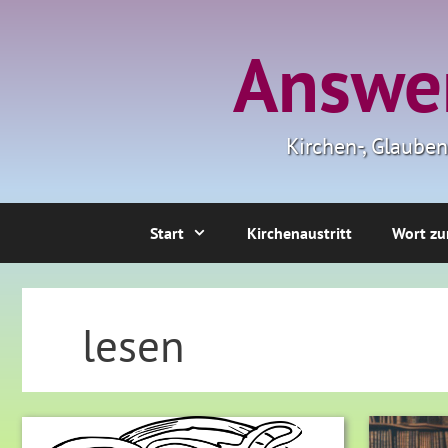
Zum
Inhalt
Answer
springen
Kirchen-, Glaube
Start
Kirchenaustritt
Wort zu
lesen