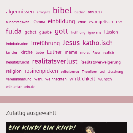
bibel
algermissen
btw2017
arroganz
bischof
einbildung
evangelisch
Corona
ethik
bundestagswahl
FSM
gott
fulda
gebet
glaube
illusion
hoffnung
ignoranz
Jesus
katholisch
irreführung
indoktrination
Luther
kirche
meme
kinder
liebe
moral
realität
Papst
realitätsverlust
Realitätsflucht
Realitätsverweigerung
rosinenpicken
religion
tod
täuschung
selbstbetrug
Theodizee
wirklichkeit
wunsch
weihnachten
Vereinnahmung
wahl
wählerisch-sein.de
Zufällig ausgewählt