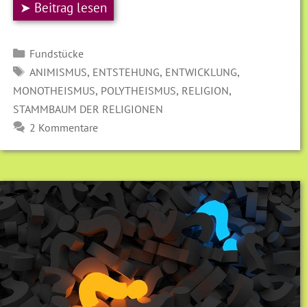
➤ Beitrag lesen
Kategorien
Fundstücke
SCHLAGWÖRTER
,
,
,
ANIMISMUS
ENTSTEHUNG
ENTWICKLUNG
,
,
,
MONOTHEISMUS
POLYTHEISMUS
RELIGION
STAMMBAUM DER RELIGIONEN
2 Kommentare