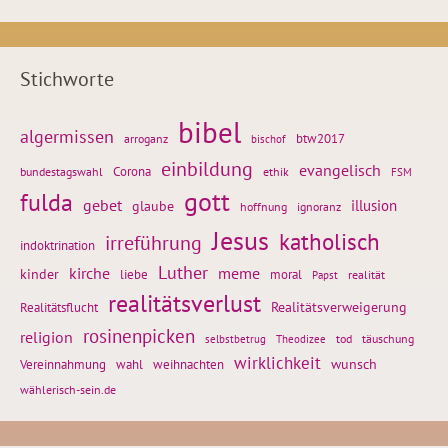
Stichworte
bibel
algermissen
btw2017
arroganz
bischof
einbildung
evangelisch
Corona
ethik
bundestagswahl
FSM
gott
fulda
gebet
glaube
illusion
hoffnung
ignoranz
Jesus
katholisch
irreführung
indoktrination
Luther
kirche
meme
kinder
liebe
moral
realität
Papst
realitätsverlust
Realitätsflucht
Realitätsverweigerung
rosinenpicken
religion
tod
täuschung
selbstbetrug
Theodizee
wirklichkeit
wunsch
Vereinnahmung
weihnachten
wahl
wählerisch-sein.de