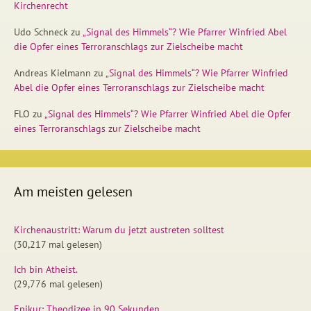
Kirchenrecht
Udo Schneck
zu
„Signal des Himmels“? Wie Pfarrer Winfried Abel
die Opfer eines Terroranschlags zur Zielscheibe macht
Andreas Kielmann
zu
„Signal des Himmels“? Wie Pfarrer Winfried
Abel die Opfer eines Terroranschlags zur Zielscheibe macht
FLO
zu
„Signal des Himmels“? Wie Pfarrer Winfried Abel die Opfer
eines Terroranschlags zur Zielscheibe macht
Am meisten gelesen
Kirchenaustritt: Warum du jetzt austreten solltest
(30,217 mal gelesen)
Ich bin Atheist.
(29,776 mal gelesen)
Epikur: Theodizee in 90 Sekunden