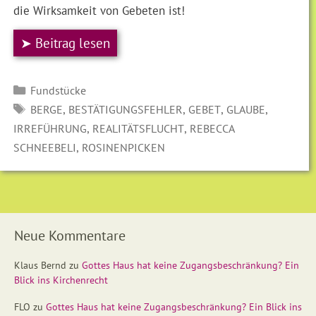
die Wirksamkeit von Gebeten ist!
➤ Beitrag lesen
Kategorien
Fundstücke
SCHLAGWÖRTER
,
,
,
,
BERGE
BESTÄTIGUNGSFEHLER
GEBET
GLAUBE
,
,
IRREFÜHRUNG
REALITÄTSFLUCHT
REBECCA
,
SCHNEEBELI
ROSINENPICKEN
Neue Kommentare
Klaus Bernd
zu
Gottes Haus hat keine Zugangsbeschränkung? Ein
Blick ins Kirchenrecht
FLO
zu
Gottes Haus hat keine Zugangsbeschränkung? Ein Blick ins