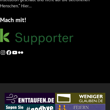
Menschen.“ Hier…
Mach mit!
Instagram
Facebook
YouTube
Flickr