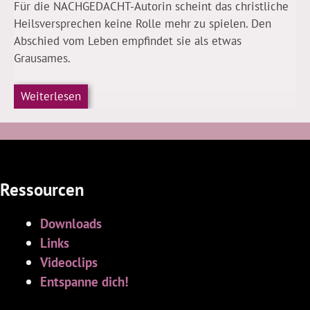
Für die NACHGEDACHT-Autorin scheint das christliche
Heilsversprechen keine Rolle mehr zu spielen. Den
Abschied vom Leben empfindet sie als etwas
Grausames.
Weiterlesen
Ressourcen
Downloads
Links
Videoclips
Entspanne dich!