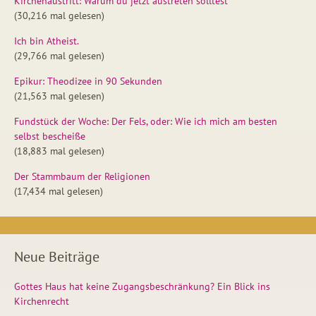
Kirchenaustritt: Warum du jetzt austreten solltest
(30,216 mal gelesen)
Ich bin Atheist.
(29,766 mal gelesen)
Epikur: Theodizee in 90 Sekunden
(21,563 mal gelesen)
Fundstück der Woche: Der Fels, oder: Wie ich mich am besten
selbst bescheiße
(18,883 mal gelesen)
Der Stammbaum der Religionen
(17,434 mal gelesen)
Neue Beiträge
Gottes Haus hat keine Zugangsbeschränkung? Ein Blick ins
Kirchenrecht