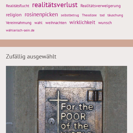
realitätsverlust
Realitätsflucht
Realitätsverweigerung
rosinenpicken
religion
tod
täuschung
selbstbetrug
Theodizee
wirklichkeit
wunsch
weihnachten
Vereinnahmung
wahl
wählerisch-sein.de
Zufällig ausgewählt