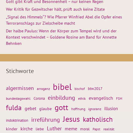
Gott gibt Kraft und Besonnenheit – nur keinen Regen
Wer Kritik für Gezwitscher hält, prüft auch keine Zitate
„Signal des Himmels“? Wie Pfarrer Winfried Abel die Opfer eines
Terroranschlags zur Zielscheibe macht
Der halbe Paulus: Wenn der Körper zum Tempel wird und der
Kontext verschwindet – Goldene Rosine am Band für Annette
Behnken
Stichworte
bibel
algermissen
btw2017
arroganz
bischof
einbildung
evangelisch
Corona
ethik
bundestagswahl
FSM
gott
fulda
gebet
glaube
illusion
hoffnung
ignoranz
Jesus
katholisch
irreführung
indoktrination
Luther
kirche
meme
kinder
liebe
moral
realität
Papst