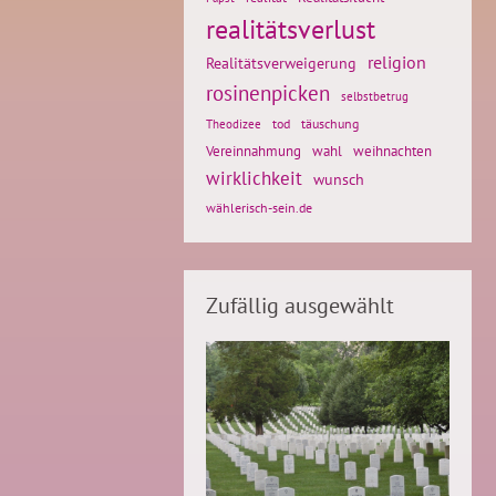
realitätsverlust
religion
Realitätsverweigerung
rosinenpicken
selbstbetrug
tod
täuschung
Theodizee
weihnachten
Vereinnahmung
wahl
wirklichkeit
wunsch
wählerisch-sein.de
Zufällig ausgewählt