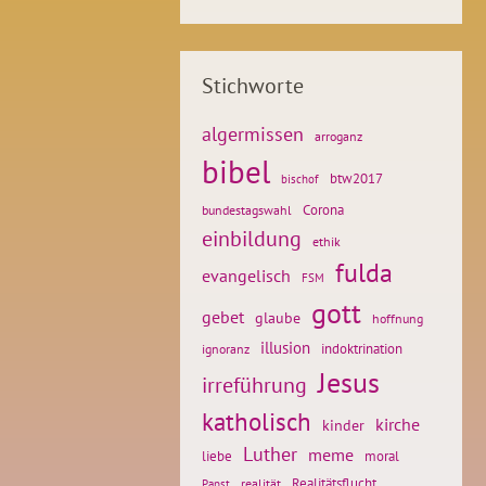
Stichworte
algermissen
arroganz
bibel
btw2017
bischof
Corona
bundestagswahl
einbildung
ethik
fulda
evangelisch
FSM
gott
gebet
glaube
hoffnung
illusion
ignoranz
indoktrination
Jesus
irreführung
katholisch
kirche
kinder
Luther
meme
liebe
moral
Realitätsflucht
realität
Papst