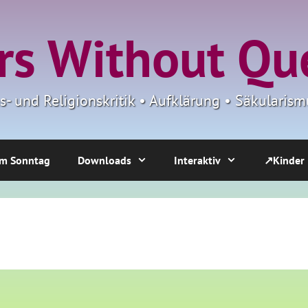
s Without Qu
ns- und Religionskritik • Aufklärung • Säkulari
m Sonntag
Downloads
Interaktiv
↗Kinder