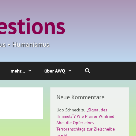
estions
smus • Humanismus
mehr…
über AWQ
Neue Kommentare
Udo Schneck
zu
„Signal des
Himmels“? Wie Pfarrer Winfried
Abel die Opfer eines
Terroranschlags zur Zielscheibe
macht