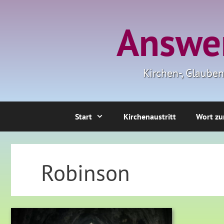
Zum
Inhalt
Answer
springen
Kirchen-, Glaube
Start
Kirchenaustritt
Wort zu
Robinson