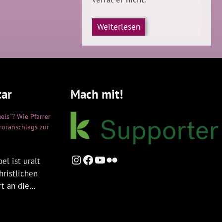
Weiterlesen
ar
Mach mit!
els“? Wie Pfarrer
rroranschlags zur
Instagram
Facebook
YouTube
Flickr
el ist uralt
hristlichen
rt an die…