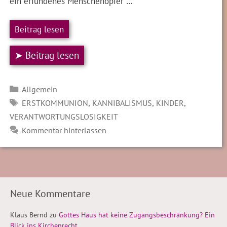
ein erfundenes Menschenopfer …
Beitrag lesen
➤ Beitrag lesen
Kategorien
Allgemein
SCHLAGWÖRTER
,
,
,
ERSTKOMMUNION
KANNIBALISMUS
KINDER
VERANTWORTUNGSLOSIGKEIT
Kommentar hinterlassen
Neue Kommentare
Klaus Bernd
zu
Gottes Haus hat keine Zugangsbeschränkung? Ein
Blick ins Kirchenrecht