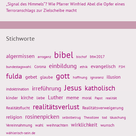
„Signal des Himmels“? Wie Pfarrer Winfried Abel die Opfer eines
Terroranschlags zur Zielscheibe macht
Stichworte
bibel
algermissen
btw2017
arroganz
bischof
einbildung
evangelisch
Corona
ethik
bundestagswahl
FSM
gott
fulda
gebet
glaube
illusion
hoffnung
ignoranz
Jesus
katholisch
irreführung
indoktrination
Luther
kirche
meme
kinder
liebe
moral
realität
Papst
realitätsverlust
Realitätsflucht
Realitätsverweigerung
rosinenpicken
religion
tod
täuschung
selbstbetrug
Theodizee
wirklichkeit
wunsch
Vereinnahmung
weihnachten
wahl
wählerisch-sein.de