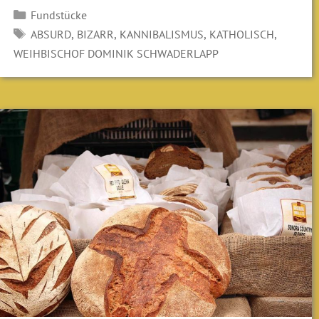
Kategorien
Fundstücke
SCHLAGWÖRTER
,
,
,
,
ABSURD
BIZARR
KANNIBALISMUS
KATHOLISCH
WEIHBISCHOF DOMINIK SCHWADERLAPP