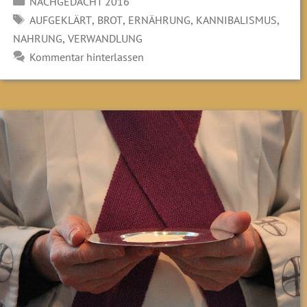
Kategorien
NACHGEDACHT 2016
SCHLAGWÖRTER
,
,
,
,
AUFGEKLÄRT
BROT
ERNÄHRUNG
KANNIBALISMUS
,
NAHRUNG
VERWANDLUNG
Kommentar hinterlassen