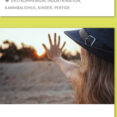
SCHLAGWÖRTER
,
,
ERSTKOMMUNION
INDOKTRINATION
,
,
KANNIBALISMUS
KINDER
PERFIDE