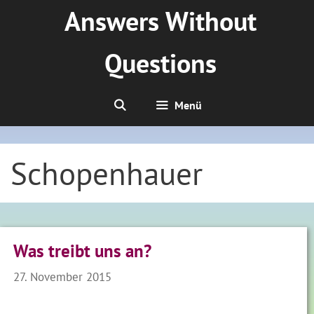
Zum
Answers Without
Inhalt
springen
Questions
Menü
Schopenhauer
Was treibt uns an?
27. November 2015