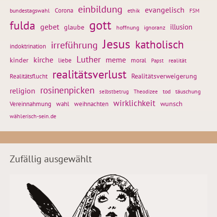
einbildung
evangelisch
Corona
ethik
bundestagswahl
FSM
gott
fulda
gebet
glaube
illusion
hoffnung
ignoranz
Jesus
katholisch
irreführung
indoktrination
Luther
kirche
meme
kinder
liebe
moral
realität
Papst
realitätsverlust
Realitätsflucht
Realitätsverweigerung
rosinenpicken
religion
tod
täuschung
selbstbetrug
Theodizee
wirklichkeit
wunsch
weihnachten
Vereinnahmung
wahl
wählerisch-sein.de
Zufällig ausgewählt