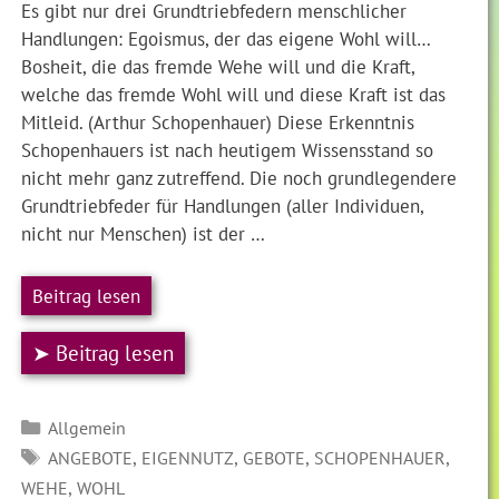
Es gibt nur drei Grundtriebfedern menschlicher
Handlungen: Egoismus, der das eigene Wohl will…
Bosheit, die das fremde Wehe will und die Kraft,
welche das fremde Wohl will und diese Kraft ist das
Mitleid. (Arthur Schopenhauer) Diese Erkenntnis
Schopenhauers ist nach heutigem Wissensstand so
nicht mehr ganz zutreffend. Die noch grundlegendere
Grundtriebfeder für Handlungen (aller Individuen,
nicht nur Menschen) ist der …
Beitrag lesen
➤ Beitrag lesen
Kategorien
Allgemein
SCHLAGWÖRTER
,
,
,
,
ANGEBOTE
EIGENNUTZ
GEBOTE
SCHOPENHAUER
,
WEHE
WOHL