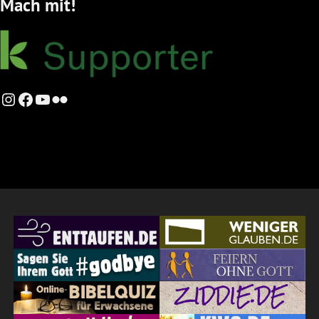
Mach mit!
Instagram
Facebook
YouTube
Flickr