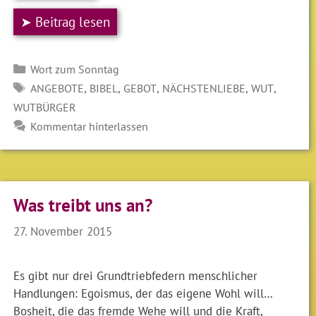
➤ Beitrag lesen
Kategorien
Wort zum Sonntag
SCHLAGWÖRTER
,
,
,
,
,
ANGEBOTE
BIBEL
GEBOT
NÄCHSTENLIEBE
WUT
WUTBÜRGER
Kommentar hinterlassen
Was treibt uns an?
27. November 2015
Es gibt nur drei Grundtriebfedern menschlicher
Handlungen: Egoismus, der das eigene Wohl will…
Bosheit, die das fremde Wehe will und die Kraft,