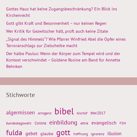
Gottes Haus hat keine Zugangsbeschränkung? Ein Blick ins
Kirchenrecht
Gott gibt Kraft und Besonnenheit – nur keinen Regen
Wer Kritik für Gezwitscher hält, prüft auch keine Zitate
„Signal des Himmels“? Wie Pfarrer Winfried Abel die Opfer eines
Terroranschlags zur Zielscheibe macht
Der halbe Paulus: Wenn der Körper zum Tempel wird und der
Kontext verschwindet – Goldene Rosine am Band für Annette
Behnken
Stichworte
bibel
algermissen
btw2017
arroganz
bischof
einbildung
evangelisch
Corona
ethik
bundestagswahl
FSM
gott
fulda
gebet
glaube
illusion
hoffnung
ignoranz