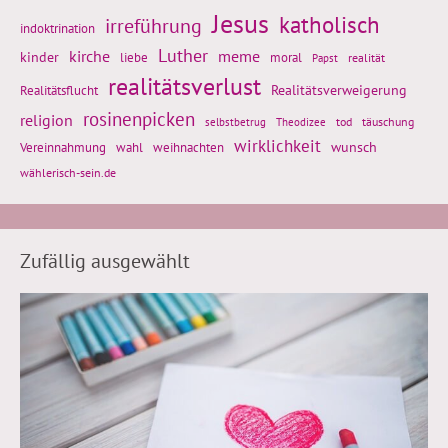
Jesus
katholisch
irreführung
indoktrination
Luther
kirche
meme
kinder
liebe
moral
realität
Papst
realitätsverlust
Realitätsflucht
Realitätsverweigerung
rosinenpicken
religion
tod
täuschung
selbstbetrug
Theodizee
wirklichkeit
wunsch
weihnachten
Vereinnahmung
wahl
wählerisch-sein.de
Zufällig ausgewählt