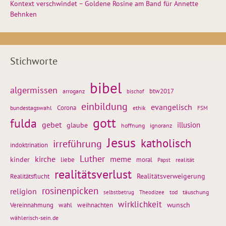
Kontext verschwindet – Goldene Rosine am Band für Annette
Behnken
Stichworte
bibel
algermissen
btw2017
arroganz
bischof
einbildung
evangelisch
Corona
ethik
bundestagswahl
FSM
gott
fulda
gebet
glaube
illusion
hoffnung
ignoranz
Jesus
katholisch
irreführung
indoktrination
Luther
kirche
meme
kinder
liebe
moral
realität
Papst
realitätsverlust
Realitätsflucht
Realitätsverweigerung
rosinenpicken
religion
tod
täuschung
selbstbetrug
Theodizee
wirklichkeit
wunsch
weihnachten
Vereinnahmung
wahl
wählerisch-sein.de