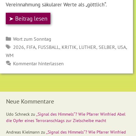
Vereinnahmung säkularer Werte als „göttlich“.
➤ Beitrag lesen
Kategorien
Wort zum Sonntag
SCHLAGWÖRTER
,
,
,
,
,
,
,
2026
FIFA
FUSSBALL
KRITIK
LUTHER
SELBER
USA
WM
Kommentar hinterlassen
Neue Kommentare
Udo Schneck
zu
„Signal des Himmels“? Wie Pfarrer Winfried Abel
die Opfer eines Terroranschlags zur Zielscheibe macht
Andreas Kielmann
zu
„Signal des Himmels“? Wie Pfarrer Winfried