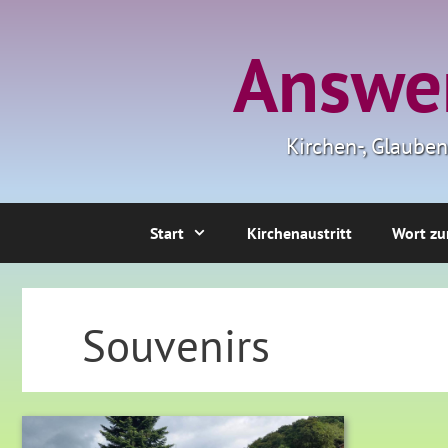
Zum
Inhalt
Answer
springen
Kirchen-, Glaube
Start
Kirchenaustritt
Wort zu
Souvenirs