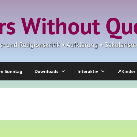
s Without Qu
ns- und Religionskritik • Aufklärung • Säkulari
m Sonntag
Downloads
Interaktiv
↗Kinder