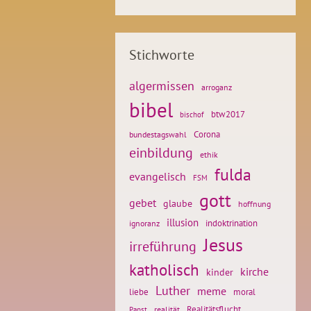
Stichworte
algermissen
arroganz
bibel
btw2017
bischof
Corona
bundestagswahl
einbildung
ethik
fulda
evangelisch
FSM
gott
gebet
glaube
hoffnung
illusion
ignoranz
indoktrination
Jesus
irreführung
katholisch
kirche
kinder
Luther
meme
liebe
moral
Realitätsflucht
realität
Papst