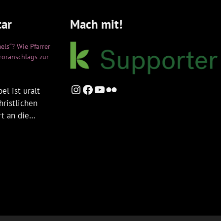
ar
Mach mit!
els“? Wie Pfarrer
rroranschlags zur
Instagram
Facebook
YouTube
Flickr
el ist uralt
hristlichen
rt an die…