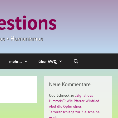
estions
smus • Humanismus
mehr…
über AWQ
Neue Kommentare
Udo Schneck
zu
„Signal des
Himmels“? Wie Pfarrer Winfried
Abel die Opfer eines
Terroranschlags zur Zielscheibe
macht