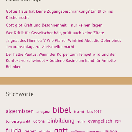
Gottes Haus hat keine Zugangsbeschränkung? Ein Blick ins
Kirchenrecht
Gott gibt Kraft und Besonnenheit – nur keinen Regen
Wer Kritik für Gezwitscher hält, prüft auch keine Zitate
„Signal des Himmels“? Wie Pfarrer Winfried Abel die Opfer eines
Terroranschlags zur Zielscheibe macht
Der halbe Paulus: Wenn der Körper zum Tempel wird und der
Kontext verschwindet – Goldene Rosine am Band für Annette
Behnken
Stichworte
bibel
algermissen
btw2017
arroganz
bischof
einbildung
evangelisch
Corona
ethik
bundestagswahl
FSM
gott
fulda
gebet
glaube
illusion
hoffnung
ignoranz