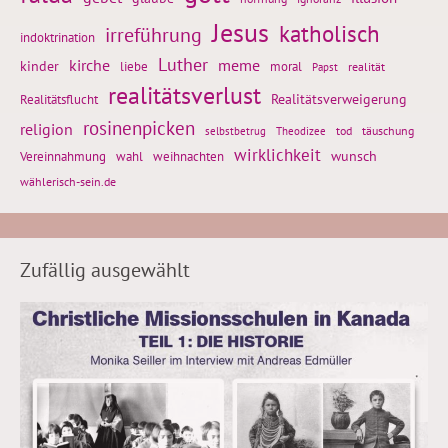
Jesus
katholisch
irreführung
indoktrination
Luther
kirche
meme
kinder
liebe
moral
realität
Papst
realitätsverlust
Realitätsflucht
Realitätsverweigerung
rosinenpicken
religion
tod
täuschung
selbstbetrug
Theodizee
wirklichkeit
wunsch
weihnachten
Vereinnahmung
wahl
wählerisch-sein.de
Zufällig ausgewählt