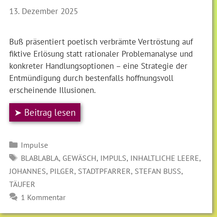
13. Dezember 2025
Buß präsentiert poetisch verbrämte Vertröstung auf
fiktive Erlösung statt rationaler Problemanalyse und
konkreter Handlungsoptionen – eine Strategie der
Entmündigung durch bestenfalls hoffnungsvoll
erscheinende Illusionen.
➤ Beitrag lesen
Kategorien
Impulse
SCHLAGWÖRTER
,
,
,
,
BLABLABLA
GEWÄSCH
IMPULS
INHALTLICHE LEERE
,
,
,
,
JOHANNES
PILGER
STADTPFARRER
STEFAN BUSS
TÄUFER
1 Kommentar